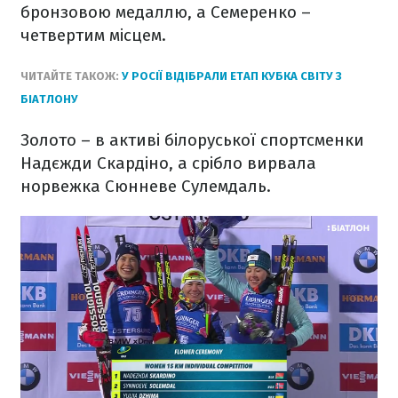
бронзовою медаллю, а Семеренко –
четвертим місцем.
ЧИТАЙТЕ ТАКОЖ:
У РОСІЇ ВІДІБРАЛИ ЕТАП КУБКА СВІТУ З
БІАТЛОНУ
Золото – в активі білоруської спортсменки
Надєжди Скардіно, а срібло вирвала
норвежка Сюнневе Сулемдаль.