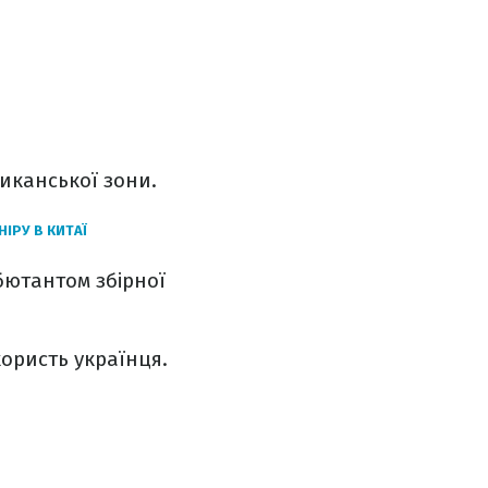
иканської зони.
ІРУ В КИТАЇ
ебютантом збірної
ористь українця.