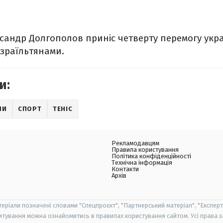
андр Долгополов приніс четверту перемогу укра
 ізраїльтянами.
и:
НИ
СПОРТ
ТЕНІС
Рекламодавцям
Правила користування
Політика конфіденційності
Технічна інформація
Контакти
Архів
теріали позначені словами "Спецпроєкт", "Партнерський матеріал", "Експерт
итування можна ознайомитись в правилах користування сайтом. Усі права 