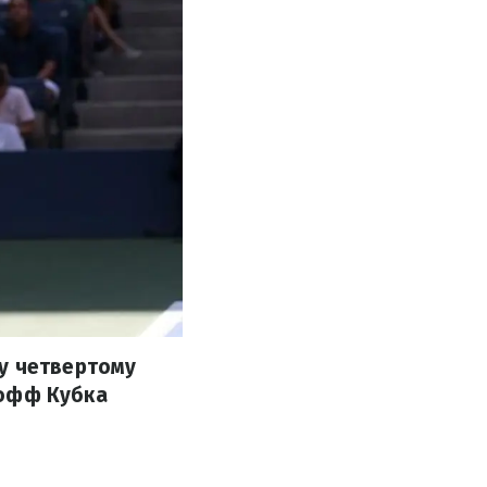
 у четвертому
й-офф Кубка