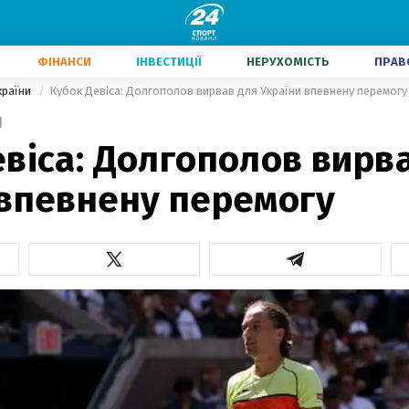
ФІНАНСИ
ІНВЕСТИЦІЇ
НЕРУХОМІСТЬ
ПРАВ
країни
Кубок Девіса: Долгополов вирвав для України впевнену перемогу
1
віса: Долгополов вирв
 впевнену перемогу