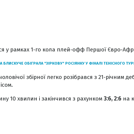
ься у рамках 1-го кола плей-офф Першої Євро-Афр
А БЛИСКУЧЕ ОБІГРАЛА "ЗІРКОВУ" РОСІЯНКУ У ФІНАЛІ ТЕНІСНОГО ТУРН
чоловічої збірної легко розібрався з 21-річним д
ісом.
ину 10 хвилин і закінчився з рахунком
3:6, 2:6
на к