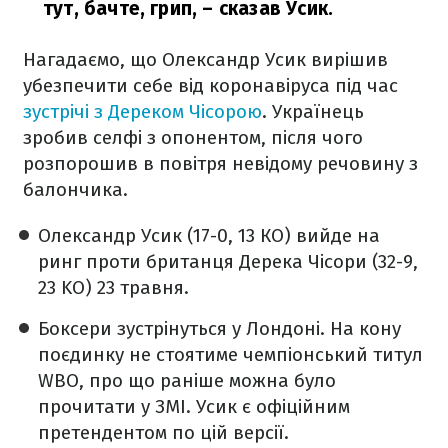
тут, бачте, грип,
– сказав Усик.
Нагадаємо, що Олександр Усик вирішив
убезпечити себе від коронавіруса під час
зустрічі з Дереком Чісорою
. Українець
зробив селфі з опонентом, після чого
розпорошив в повітря невідому речовину з
балончика.
Олександр Усик (17-0, 13 КО) вийде на
ринг проти британця Дерека Чісори (32-9,
23 KO) 23 травня.
Боксери зустрінуться у Лондоні. На кону
поєдинку не стоятиме чемпіонський титул
WBO, про що раніше можна було
прочитати у ЗМІ. Усик є офіційним
претендентом по цій версії.