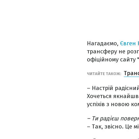
Нагадаємо,
Євген
трансферу не розг
офіційному сайту 
Тран
ЧИТАЙТЕ ТАКОЖ:
– Настрій радісни
Хочеться якнайшв
успіхів з новою к
– Ти радієш повер
– Так, звісно. Це мі