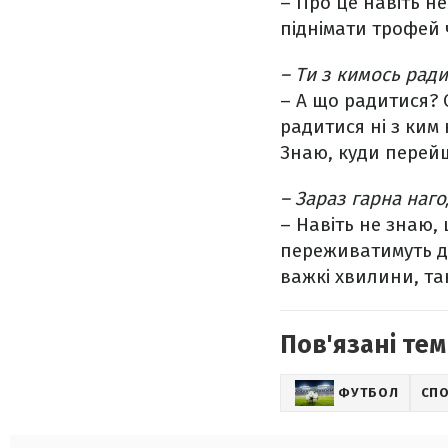
– Про це навіть н
піднімати трофей 
– Ти з кимось рад
– А що радитися? С
радитися ні з ким 
Знаю, куди перейшо
– Зараз гарна наг
– Навіть не знаю,
переживатимуть д
важкі хвилини, так
Пов'язані тем
ФУТБОЛ
СП