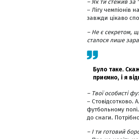
– Як ти стежив за
– Лігу чемпіонів н
завжди цікаво спо
– Не є секретом, щ
сталося лише зараз
Було таке. Скаж
приємно, і я ві
– Твої особисті фу
– Стовідсотково. 
футбольному полі. 
до снаги. Потрібно
– І ти готовий бор