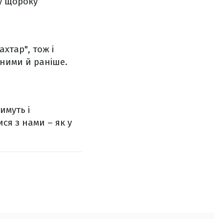
чу щороку
ахтар", тож і
з ними й раніше.
имуть і
я з нами – як у