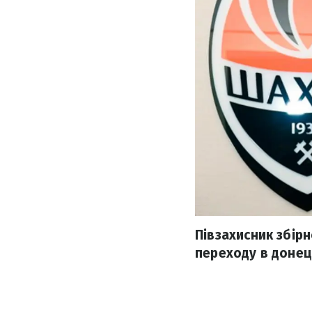
Півзахисник збір
переходу в донец