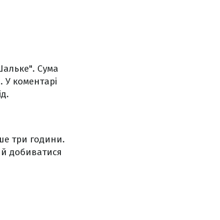
Шальке". Сума
 У коментарі
д.
ше три години.
ий добиватися