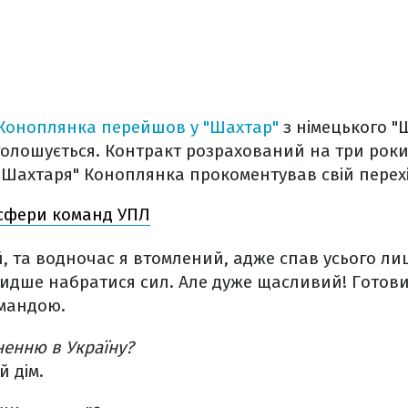
 Коноплянка перейшов у "Шахтар"
з німецького "
олошується. Контракт розрахований на три роки.
"Шахтаря" Коноплянка прокоментував свій перехі
сфери команд УПЛ
й, та водночас я втомлений, адже спав усього ли
идше набратися сил. Але дуже щасливий! Готов
омандою.
ненню в Україну?
й дім.