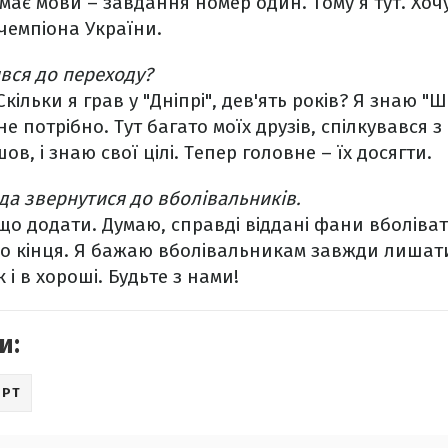
емає мови – завдання номер один. Тому я тут. Хо
чемпіона України.
ився до переходу?
кільки я грав у "Дніпрі", дев'ять років? Я знаю "Ш
не потрібно. Тут багато моїх друзів, спілкувався 
в, і знаю свої цілі. Тепер головне – їх досягти.
ода звернутися до вболівальників.
 що додати. Думаю, справді віддані фани вболіват
о кінця. Я бажаю вболівальникам завжди лишатис
 і в хороші. Будьте з нами!
и:
ОРТ