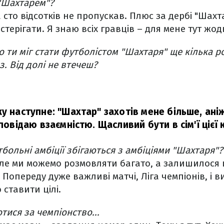
 "Шахтарем"?
а сто відсотків не пропускав. Плюс за дербі "Шах
стерігати. Я знаю всіх гравців – для мене тут жо
о ти міг стати футболістом "Шахтаря" ще кілька ро
. Від долі не втечеш?
у наступне: "Шахтар" захотів мене більше, аніж
дповідаю взаємністю. Щасливий бути в сім'ї цієї
тбольні амбіції збігаються з амбіціями "Шахтаря"?
Але ми можемо розмовляти багато, а залишилося 
Попереду дуже важливі матчі, Ліга чемпіонів, і ви
 ставити цілі.
отися за чемпіонство...