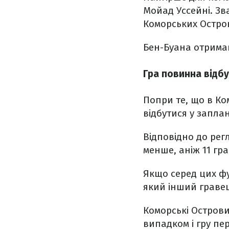
Мойад Уссейні. Зв
Коморських Остров
Бен-Буана отримав
Гра повинна відб
Попри те, що в Ко
відбутися у запла
Відповідно до рег
менше, аніж 11 гр
Якщо серед цих фут
який інший граве
Коморські Остров
випадком і гру пе