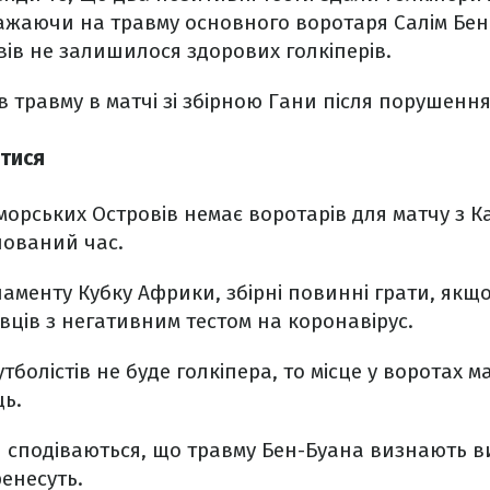
ажаючи на травму основного воротаря Салім Бен
ів не залишилося здорових голкіперів.
 травму в матчі зі збірною Гани після порушення
утися
морських Островів немає воротарів для матчу з К
нований час.
ламенту Кубку Африки, збірні повинні грати, якщо
авців з негативним тестом на коронавірус.
болістів не буде голкіпера, то місце у воротах м
ць.
и сподіваються, що травму Бен-Буана визнають 
ренесуть.