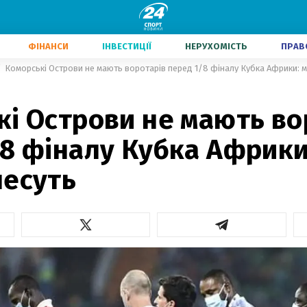
ФІНАНСИ
ІНВЕСТИЦІЇ
НЕРУХОМІСТЬ
ПРАВ
Коморські Острови не мають воротарів перед 1/8 фіналу Кубка Африки: м
кі Острови не мають во
8 фіналу Кубка Африки
несуть