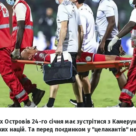
 Островів 24-го січня має зустрітися з Камеру
их націй. Та перед поєдинком у "целакантів" н