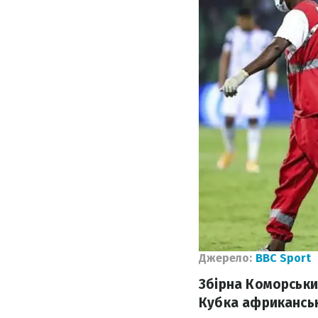
Джерело:
BBC Sport
Збірна Коморських
Кубка африканськ