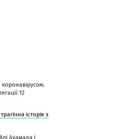
я коронавірусом.
егації 12
рагічна історія з
Алі Ахамада і