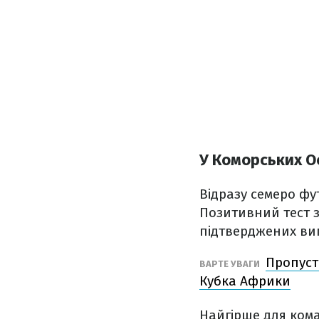
У Коморських О
Відразу семеро фу
Позитивний тест з
підтверджених вип
Пропусти
ВАРТЕ УВАГИ
Кубка Африки
Найгірше для кома