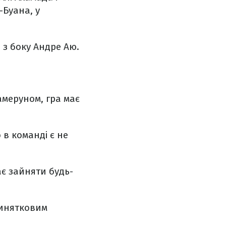
-Буана, у
 з боку Андре Аю.
амеруном, гра має
 в команді є не
ає зайняти будь-
винятковим