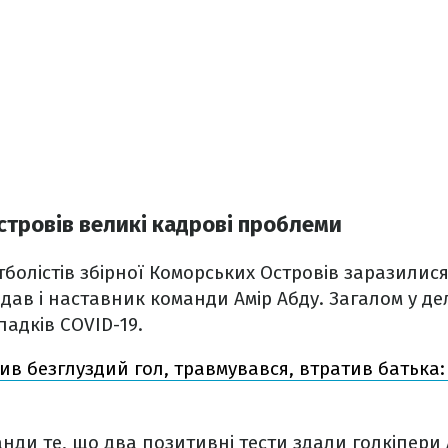
стровів великі кадрові проблеми
тболістів збірної Коморських Островів заразилис
дав і наставник команди Амір Абду. Загалом у дел
адків COVID-19.
в безглуздий гол, травмувався, втратив батька: т
нди те, що два позитивні тести здали голкіпери 