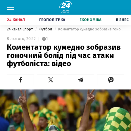
24 КАНАЛ
ГЕОПОЛІТИКА
ЕКОНОМІКА
БІЗНЕС
24 канал Спорт
Футбол
Коментатор кумедно зобразив гоночний болід під час атаки футболіста: відео
8 лютого,
20:52
1
Коментатор кумедно зобразив
гоночний болід під час атаки
футболіста: відео