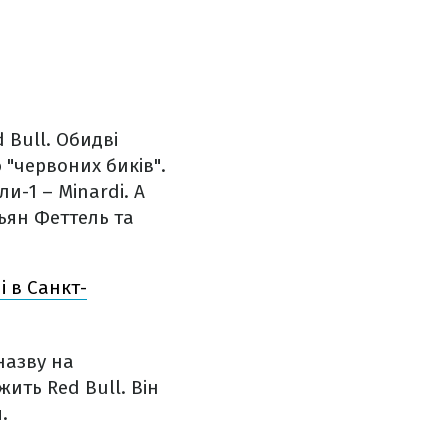
 Bull. Обидві
 "червоних биків".
ули-1
–
Minardi. А
ьян Феттель та
і в Санкт-
назву на
ить Red Bull. Він
.