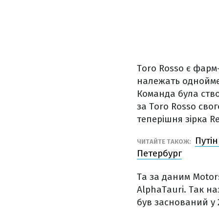
Toro Rosso є фар
належать одноймен
Команда була ство
за Toro Rosso сво
теперішня зірка R
Путін
ЧИТАЙТЕ ТАКОЖ:
Петербург
Та за даним Motors
AlphaTauri. Так н
був заснований у 20