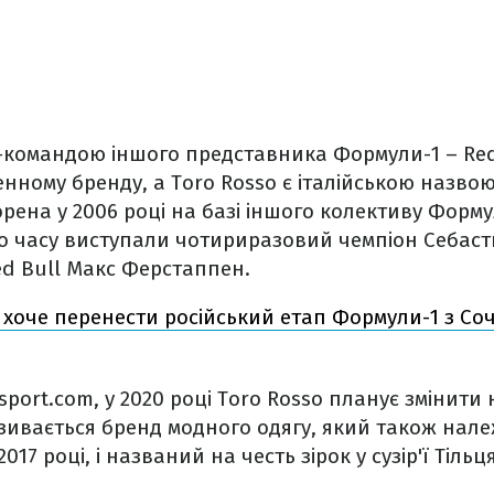
м-командою іншого представника Формули-1
–
Red
ному бренду, а Toro Rosso є італійською назвою
рена у 2006 році на базі іншого колективу Форм
го часу виступали чотириразовий чемпіон Себаст
ed Bull Макс Ферстаппен.
 хоче перенести російський етап Формули-1 з Соч
port.com, у 2020 році Toro Rosso планує змінити 
азивається бренд модного одягу, який також належ
17 році, і названий на честь зірок у сузір'ї Тільця