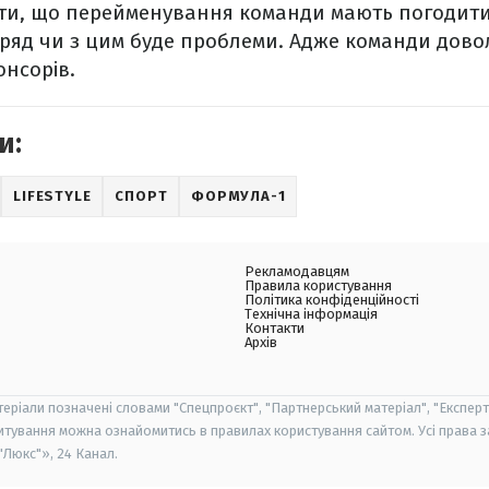
ити, що перейменування команди мають погодити
ряд чи з цим буде проблеми. Адже команди дово
онсорів.
и:
LIFESTYLE
СПОРТ
ФОРМУЛА-1
Рекламодавцям
Правила користування
Політика конфіденційності
Технічна інформація
Контакти
Архів
теріали позначені словами "Спецпроєкт", "Партнерський матеріал", "Експерт
итування можна ознайомитись в правилах користування сайтом. Усі права 
Люкс"», 24 Канал.