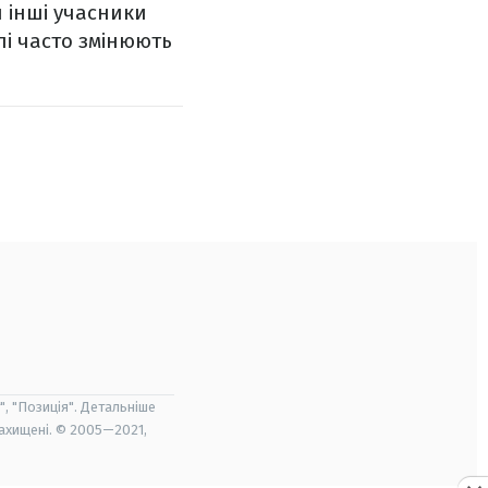
 інші учасники
лі часто змінюють
", "Позиція". Детальніше
захищені. © 2005—2021,