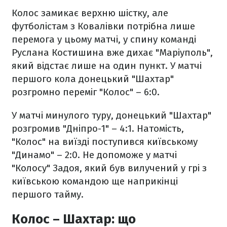
Колос замикає верхню шістку, але
футболістам з Ковалівки потрібна лише
перемога у цьому матчі, у спину команді
Руслана Костишина вже дихає "Маріуполь",
який відстає лише на один пункт. У матчі
першого кола донецький "Шахтар"
розгромно переміг "Колос" – 6:0.
У матчі минулого туру, донецький "Шахтар"
розгромив "Дніпро-1" – 4:1. Натомість,
"Колос" на виїзді поступився київському
"Динамо" – 2:0. Не допоможе у матчі
"Колосу" Задоя, який був вилучений у грі з
київською командою ще наприкінці
першого тайму.
Колос – Шахтар: що