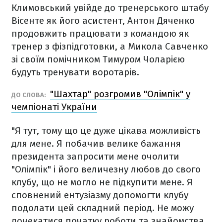
Климовський увійде до тренерського штабу
Вісенте як його асистент, Антон Дяченко
продовжить працювати з командою як
тренер з фізпідготовки, а Микола Савченко
зі своїм помічником Тимуром Чоларією
будуть тренувати воротарів.
"Шахтар" розгромив "Олімпік" у
ДО СЛОВА:
чемпіонаті України
"Я тут, тому що це дуже цікава можливість
для мене. Я побачив велике бажання
президента запросити мене очолити
"Олімпік" і його величезну любов до свого
клубу, що не могло не підкупити мене. Я
сповнений ентузіазму допомогти клубу
подолати цей складний період. Не можу
дочекатися початку роботи та знайомства