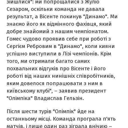
зійшлися": ми попрощалися з Жуліо
Сезаром, оскільки команда не давала
результат, а Вісенте покинув "Динамо". Ми
знаємо його як відмінного фахівця, який
добре знайомий з нашим чемпіонатом.
Гомес чудово проявив себе при роботі з
Сергієм Ребровим в "Динамо", коли кияни
успішно виступили в Лізі чемпіонів. Крім
того, ми отримали багато самих
похвальних відгуків про Вісенте і його
роботі від наших нинішніх співробітників,
яким довелося попрацювати з ним в
київському клубі", – заявив президент
"Олімпіка" Владислав Гельзін.
Після шести турів "Олімпік" йде на
останньому місці. Команда програла п'ять
матчів, і лише один раз зіграла внічию –