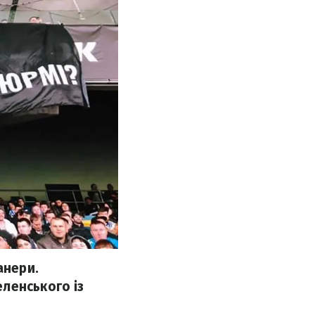
анери.
ленського із