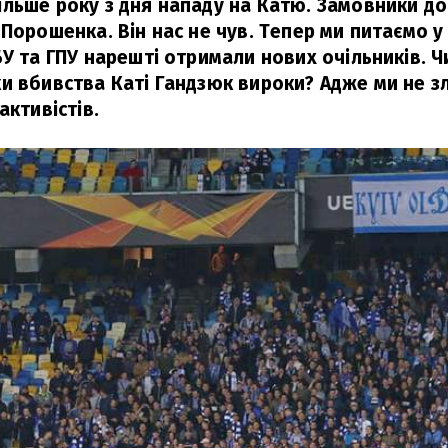
льше року з дня нападу на Катю. Замовники дос
 Порошенка. Він нас не чув. Тепер ми питаємо 
БУ та ГПУ нарешті отримали нових очільників. 
и вбивства Каті Гандзюк вироки? Адже ми не зл
активістів.