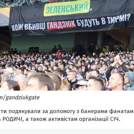
m/gandziukgate
істи подякували за допомогу з банерами фаната
 РОДИЧІ, а також активістам організації СІЧ.