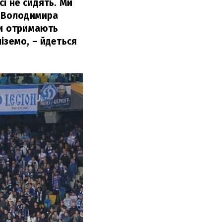
і не сидять. Ми
у Володимира
Чи отримають
іземо,
– йдеться