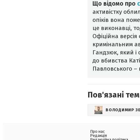
Що відомо про
активістку обли
опіків вона пом
це виконавці, т
Офіційна версія
кримінальним ав
Гандзюк, який і
до вбивства Кат
Павловського – 
Пов'язані тем
ВОЛОДИМИР З
Про нас
Редакція
Редакційна політика