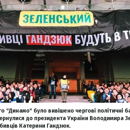
го "Динамо" було вивішено чергові політичні б
ернулися до президента України Володимира Зе
бивців Катерини Гандзюк.