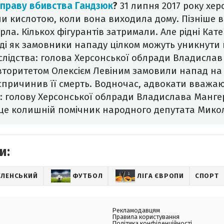
справу вбивства Гандзюк
?
31 липня 2017 року хер
ли кислотою, коли вона виходила дому. Пізніше 
ерла.
Кількох фігурантів затримали. Але рідні Кат
оді як замовники нападу цілком можуть уникнути
 слідства: голова Херсонської облради Владислав
торитетом Олексієм Левіним замовили напад на
 спричинив її смерть. Водночас, адвокати вваж
і: голову Херсонської облради Владислава Мангер
це колишній помічник народного депутата Мико
и:
ЕЛЕНСЬКИЙ
ФУТБОЛ
ЛІГА ЄВРОПИ
СПОРТ
Рекламодавцям
Правила користування
Політика конфіденційності