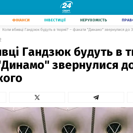
ФІНАНСИ
ІНВЕСТИЦІЇ
НЕРУХОМІСТЬ
ПРАВ
Коли вбивці Гандзюк будуть в тюрмі? – фанати "Динамо" звернулися до 
2
вці Гандзюк будуть в т
"Динамо" звернулися д
кого