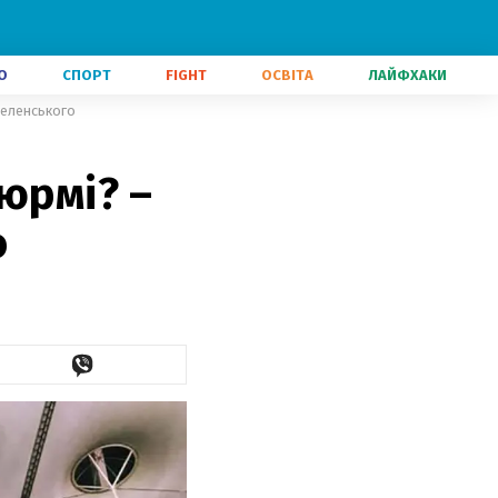
О
СПОРТ
FIGHT
ОСВІТА
ЛАЙФХАКИ
Зеленського
юрмі? –
о