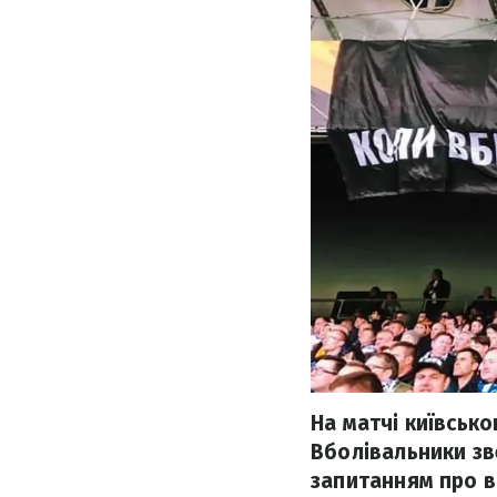
На матчі київсько
Вболівальники зв
запитанням про в