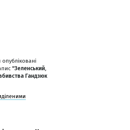
и опубліковані
напис
"Зеленський
,
вбивства Гандзюк
иділеними