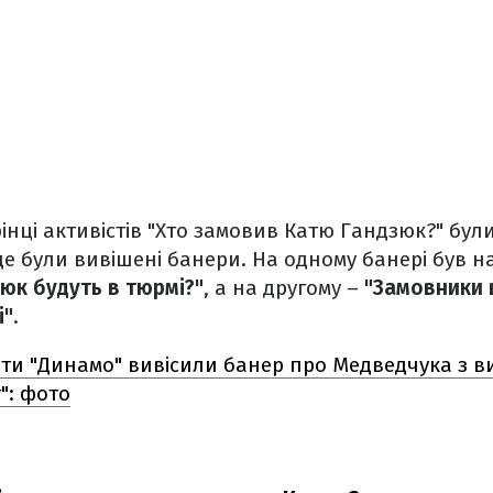
рінці активістів "Хто замовив Катю Гандзюк?" бул
 де були вивішені банери. На одному банері був 
юк будуть в тюрмі?"
, а на другому –
"Замовники 
і"
.
ти "Динамо" вивісили банер про Медведчука з в
т": фото