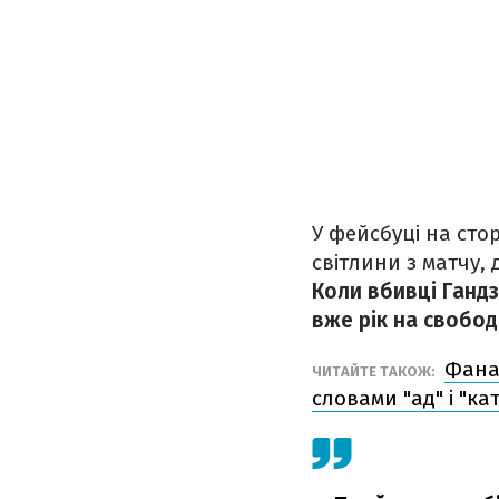
У фейсбуці на сто
світлини з матчу,
Коли вбивці Гандз
вже рік на свобод
Фана
ЧИТАЙТЕ ТАКОЖ:
словами "ад" і "ка