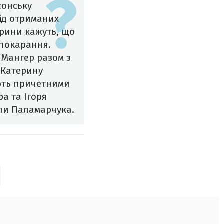
сонську
від отриманих
ерини кажуть, що
 покарання.
 Мангер разом з
 Катерину
ають причетними
а та Ігоря
ли Паламарчука.