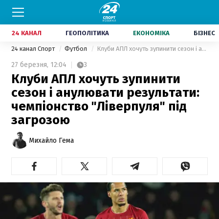
24 КАНАЛ
ГЕОПОЛІТИКА
ЕКОНОМІКА
БІЗНЕС
24 канал Спорт
Футбол
Клуби АПЛ хочуть зупинити сезон і анулювати результати: чемпіонство "Ліверпуля" під загрозою
27 березня,
12:04
3
Клуби АПЛ хочуть зупинити
сезон і анулювати результати:
чемпіонство "Ліверпуля" під
загрозою
Михайло Гема