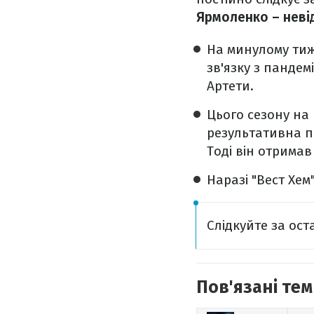
Ярмоленко – неві
На минулому тижн
зв'язку з пандем
Артети.
Цього сезону на 
результативна пе
Тоді він отримав
Наразі "Вест Хем
Слідкуйте за ос
Пов'язані тем