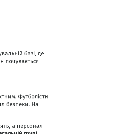
вальній базі, де
ін почувається
ктним. Футболісти
ил безпеки. На
ять, а персонал
агальній групі