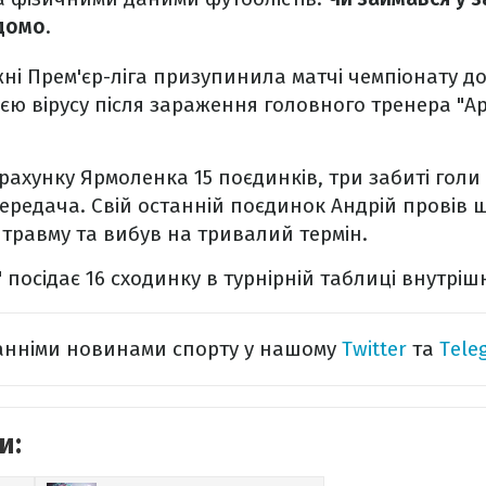
домо
.
і Прем'єр-ліга призупинила матчі чемпіонату до 
ією вірусу після зараження головного тренера "А
рахунку Ярмоленка 15 поєдинків, три забиті голи
редача. Свій останній поєдинок Андрій провів щ
 травму та вибув на тривалий термін.
" посідає 16 сходинку в турнірній таблиці внутріш
танніми новинами спорту у нашому
Twitter
та
Tele
и: