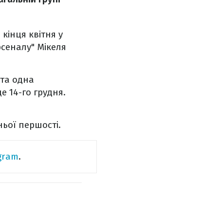
кінця квітня у
рсеналу" Мікеля
 та одна
е 14-го грудня.
ньої першості.
gram
.