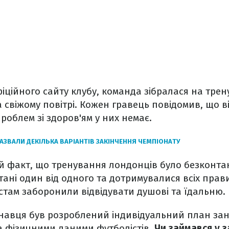
іційного сайту клубу, команда зібралася на трену
 свіжому повітрі. Кожен гравець повідомив, що в
роблем зі здоров'ям у них немає.
НАЗВАЛИ ДЕКІЛЬКА ВАРІАНТІВ ЗАКІНЧЕННЯ ЧЕМПІОНАТУ
ой факт, що тренування лондонців було безконта
тані один від одного та дотримувалися всіх прав
істам заборонили відвідувати душові та їдальню.
навця був розроблений індивідуальний план зан
за фізичними даними футболістів.
Чи займався у з