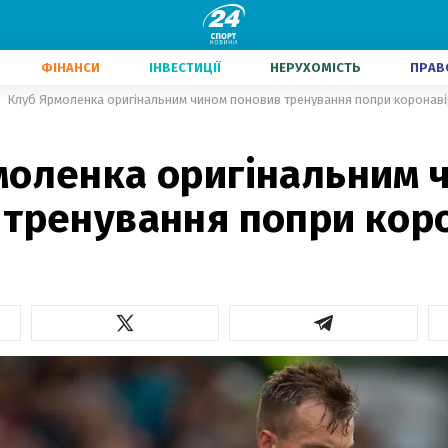
ФІНАНСИ
ІНВЕСТИЦІЇ
НЕРУХОМІСТЬ
ПРАВ
Клуб Ярмоленка оригінальним чином поновив тренування попри коронаві
2
моленка оригінальним 
 тренування попри кор