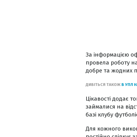
За інформацією оф
провела роботу на
добре та жодних п
ДИВІТЬСЯ ТАКОЖ
В УПЛ 
Цікавості додає т
займалися на відс
базі клубу футбол
Для кожного вико
постійно слідкує 