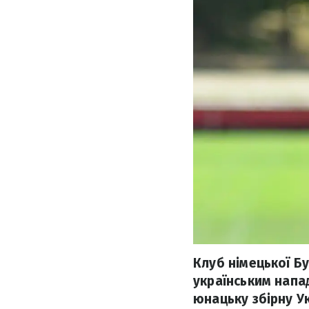
Клуб німецької Б
українським напа
юнацьку збірну Ук