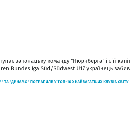
тупає за юнацьку команду "Нюрнберга" і є її капі
oren Bundesliga Süd/Südwest U17 українець забив 
" ТА "ДИНАМО" ПОТРАПИЛИ У ТОП-100 НАЙБАГАТШИХ КЛУБІВ СВІТУ