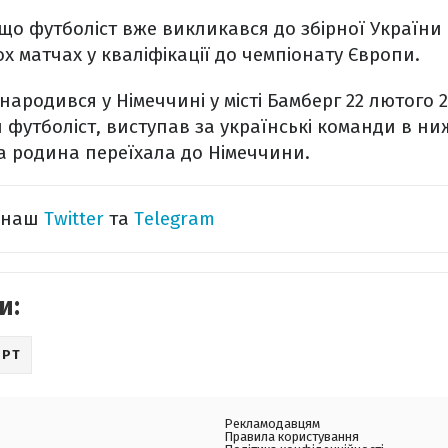
що футболіст вже викликався до збірної України 
х матчах у кваліфікації до чемпіонату Європи.
ародився у Німеччині у місті Бамберг 22 лютого 2
 футболіст, виступав за українські команди в ниж
 родина переїхала до Німеччини.
а наш
Twitter
та
Telegram
и:
ОРТ
Рекламодавцям
Правила користування