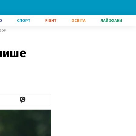
О
СПОРТ
FIGHT
ОСВІТА
ЛАЙФХАКИ
рдом
дпише