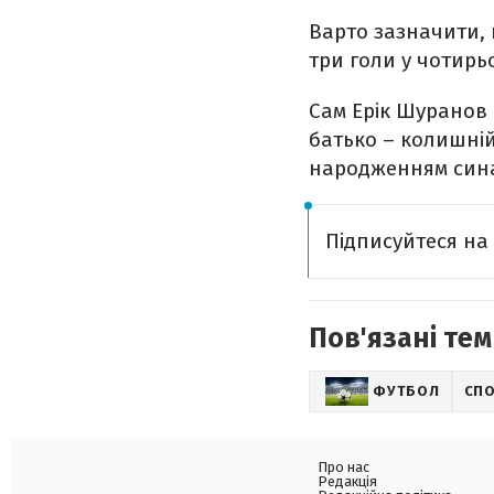
Варто зазначити, 
три голи у чотирьо
Сам Ерік Шуранов н
батько – колишній
народженням сина
Підписуйтеся н
Пов'язані тем
ФУТБОЛ
СП
Про нас
Редакція