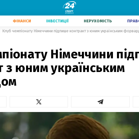
ФІНАНСИ
ІНВЕСТИЦІЇ
НЕРУХОМІСТЬ
ПРАВ
Клуб чемпіонату Німеччини підпише контракт з юним українським форва
мпіонату Німеччини пі
т з юним українським
дом