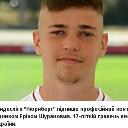
ундесліги "Нюрнберг" підпише професійний конт
дником Еріком Шурановим. 17-літній гравець ви
раїни.