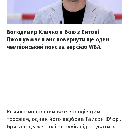
Володимир Кличко в бою з Ентоні
Джошуа має шанс повернути ще один
чемпіонський пояс за версією WBA.
Кличко-молодший вже володів цим
трофеєм, однак його відібрав Тайсон Ф'юрі.
Британець же так і не зумів підготуватися