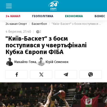
24 КАНАЛ
ГЕОПОЛІТИКА
ЕКОНОМІКА
БІЗНЕС
24 канал Спорт
Баскетбол
"Київ-Баскет" з боєм поступився у чвертьфіналі Кубка Європи ФІБА
4 березня,
21:40
2
"Київ-Баскет" з боєм
поступився у чвертьфіналі
Кубка Європи ФІБА
Михайло Гема,
Юрій Семенюк