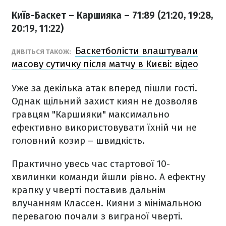
Київ-Баскет – Каршияка – 71:89 (21:20, 19:28,
20:19, 11:22)
Баскетболісти влаштували
ДИВІТЬСЯ ТАКОЖ:
масову сутичку після матчу в Києві: відео
Уже за декілька атак вперед пішли гості.
Однак щільний захист киян не дозволяв
гравцям "Каршияки" максимально
ефективно використовувати їхній чи не
головний козир – швидкість.
Практично увесь час стартової 10-
хвилинки команди йшли рівно. А ефектну
крапку у чверті поставив дальнім
влучанням Классен. Кияни з мінімальною
перевагою почали з виграної чверті.