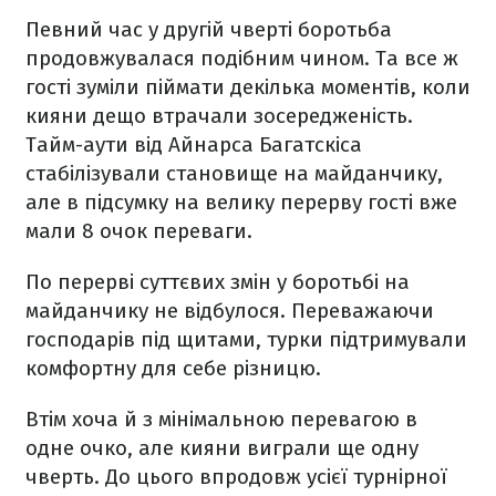
Певний час у другій чверті боротьба
продовжувалася подібним чином. Та все ж
гості зуміли піймати декілька моментів, коли
кияни дещо втрачали зосередженість.
Тайм-аути від Айнарса Багатскіса
стабілізували становище на майданчику,
але в підсумку на велику перерву гості вже
мали 8 очок переваги.
По перерві суттєвих змін у боротьбі на
майданчику не відбулося. Переважаючи
господарів під щитами, турки підтримували
комфортну для себе різницю.
Втім хоча й з мінімальною перевагою в
одне очко, але кияни виграли ще одну
чверть. До цього впродовж усієї турнірної