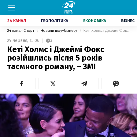
24 КАНАЛ
ГЕОПОЛІТИКА
ЕКОНОМІКА
БІЗНЕС
24 канал Спорт
Новини шоу-бізнесу
Кеті Холмс і Джеймі Фокс розійшлись після 5 років таємного роману, – ЗМІ
29 червня,
15:06
3
Кеті Холмс і Джеймі Фокс
розійшлись після 5 років
таємного роману, – ЗМІ