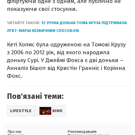
фліртуючи одне з одним, але публічно не
показуючи свої стосунки.
ЧИТАЙТЕ ТАКОЖ:
12-РІЧНА ДОНЬКА ТОМА КРУЗА ПІДТРИМАЛА
ЛГБТ-МАРШ НЕЗВИЧНИМ СПОСОБОМ
Кеті Холмс була одруженою на Томові Крузу
з 2006 по 2012 рік, від якого народила
доньку Сурі. У Джеймі Фокса є дві доньки –
Анналіз Бішоп від Кристін Гранніс і Корінна
Фокс.
Пов'язані теми:
LIFESTYLE
КІНО
Про нас
Рекламодавцям