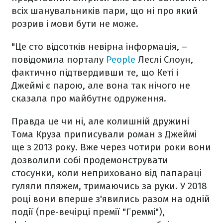
всіх шанувальників пари, що ні про який
розрив і мови бути не може.
"Це сто відсотків невірна інформація, –
повідомила порталу
People
Леслі Слоун,
фактично підтвердивши те, що Кеті і
Джеймі є парою, але вона так нічого не
сказала про майбутнє одруження.
Правда це чи ні, але колишній дружині
Тома Круза приписували роман з Джеймі
ще з 2013 року. Вже через чотири роки вони
дозволили собі продемонструвати
стосунки, коли неприховано від папараці
гуляли пляжем, тримаючись за руки. У 2018
році вони вперше з'явились разом на одній
події (пре-вечірці премії "Греммі"),