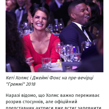
Кеті Холмс і Джеймі Фокс на пре-вечірці
"Греммі" 2018
Наразі відомо, що Холмс важко переживає
розрив стосунків, але офіційний
представник актриси вже встиг запевнити