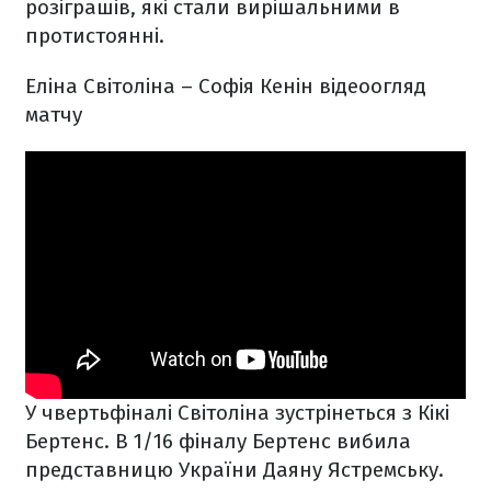
розіграшів, які стали вирішальними в
протистоянні.
Еліна Світоліна – Софія Кенін відеоогляд
матчу
У чвертьфіналі Світоліна зустрінеться з Кікі
Бертенс. В 1/16 фіналу Бертенс вибила
представницю України Даяну Ястремську.