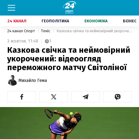
24 КАНАЛ
ГЕОПОЛІТИКА
ЕКОНОМІКА
БІЗНЕС
24 канал Спорт
Теніс
Казкова свічка та неймовірний укорочений: відеоогляд переможного матчу Світоліної
3 жовтня,
11:48
1
Казкова свічка та неймовірний
укорочений: відеоогляд
переможного матчу Світоліної
Михайло Гема