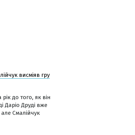
лійчук висміяв гру
ік до того, як він
і Даріо Друді вже
 але Смалійчук