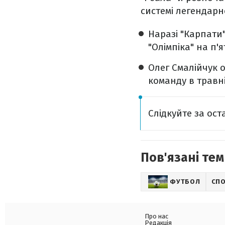
системі легендарно
Наразі "Карпати
"Олімпіка" на п'я
Олег Смалійчук о
команду в травні
Слідкуйте за ос
Пов'язані тем
ФУТБОЛ
СП
Про нас
Редакція