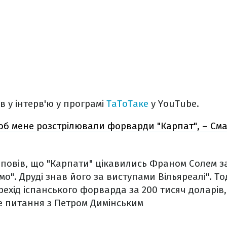
в у інтерв'ю у програмі
ТаТоТаке
у YouTube.
щоб мене розстрілювали форварди "Карпат", – Сма
повів, що "Карпати" цікавились Франом Солем за р
". Друді знав його за виступами Вільяреалі". Тод
ехід іспанського форварда за 200 тисяч доларів,
е питання з Петром Димінським