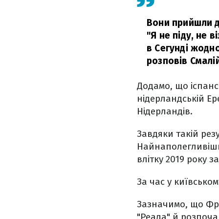
Вони прийшли д
"Я не піду, не 
в Сегунді жодно
розповів Смалій
Додамо, що іспан
нідерландській Ер
Нідерландів.
Завдяки такій рез
Найнаполегливішим
влітку 2019 року за
За час у київському
Зазначимо, що Фра
"Реала" й розпоча