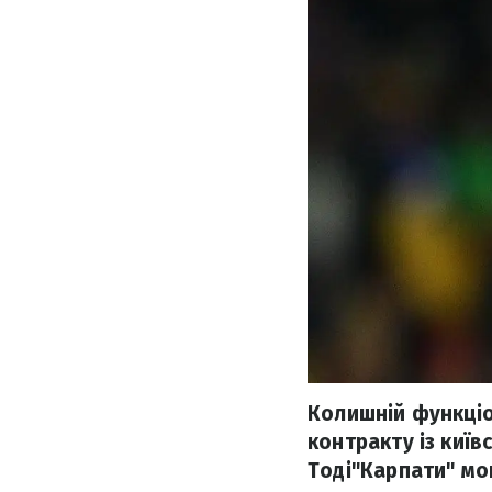
Колишній функціо
контракту із київ
Тоді"Карпати" мог