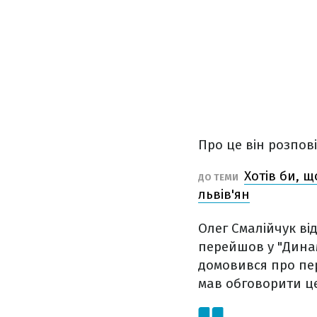
Про це він розпові
Хотів би, 
ДО ТЕМИ
львів'ян
Олег Смалійчук від
перейшов у "Динамо
домовився про пер
мав обговорити ц