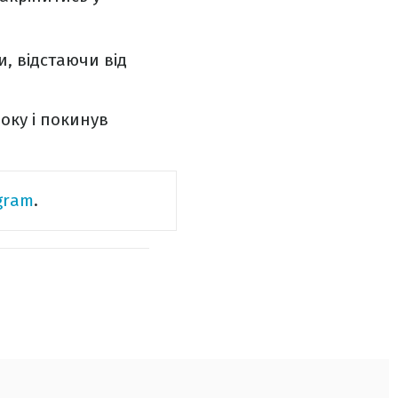
, відстаючи від
року і покинув
gram
.