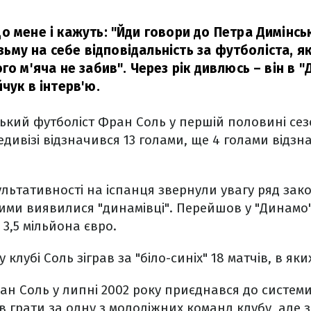
о мене і кажуть: "Йди говори до Петра Димінсь
візьму на себе відповідальність за футболіста, я
го м'яча не забив". Через рік дивлюсь – він в "
чук в інтерв'ю.
ський футболіст Фран Соль
у
першій половині сезо
едивізі відзначився 13 голами, ще 4 голами відзн
ультативності на іспанця звернули увагу ряд зак
и виявилися "динамівці". Перейшов у "Динамо" з
 3,5 мільйона євро.
 клубі Соль зіграв за "біло-синіх" 18 матчів, в яки
н Соль у липні 2002 року приєднався до систем
в грати за одну з молодіжних команд клубу, але з