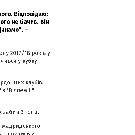
кого. Відповідаю:
кого не бачив. Він
Динамо",
–
ну 2017/18 років у
ачився у кубку
ордонних клубів.
 "Віллем ІІ"
х забив 3 голи.
и мадридського
акріпитись у