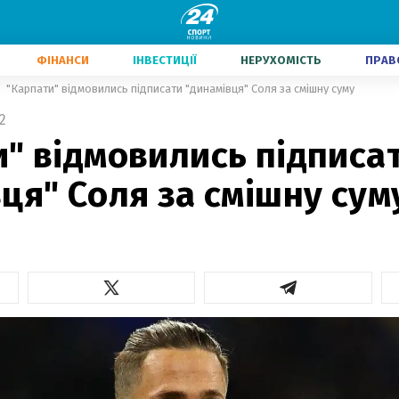
ФІНАНСИ
ІНВЕСТИЦІЇ
НЕРУХОМІСТЬ
ПРАВ
"Карпати" відмовились підписати "динамівця" Соля за смішну суму
2
" відмовились підписа
ця" Соля за смішну сум