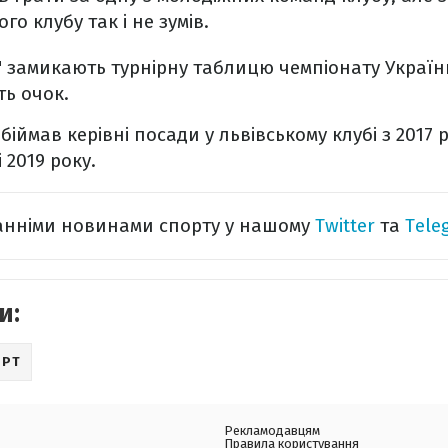
го клубу так і не зумів.
" замикають турнірну таблицю чемпіонату України
ть очок.
біймав керівні посади у львівському клубі з 2017 
 2019 року.
танніми новинами спорту у нашому
Twitter
та
Tele
и:
ОРТ
Рекламодавцям
Правила користування