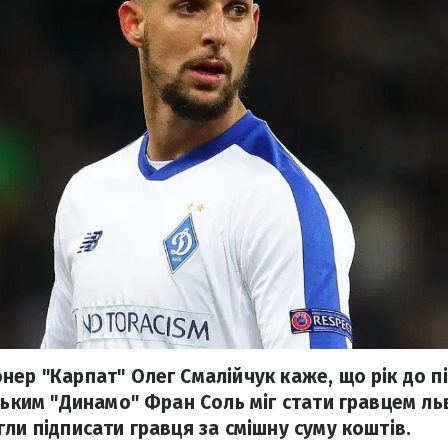
нер "Карпат" Олег Смалійчук каже, що рік до п
ським "Динамо" Фран Соль міг стати гравцем ль
ли підписати гравця за смішну суму коштів.