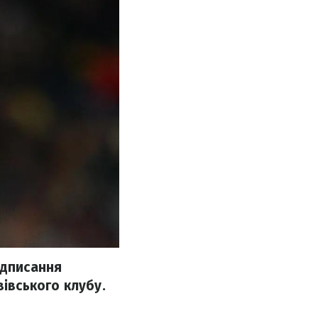
ідписання
вівського клубу.