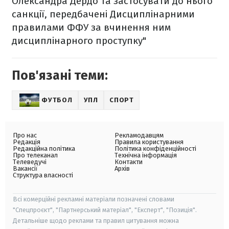
Олександра Дердо та застосувати до нього
санкції, передбачені Дисциплінарними
правилами ФФУ за вчинення ним
дисциплінарного проступку"
Пов'язані теми:
ФУТБОЛ
УПЛ
СПОРТ
Про нас
Рекламодавцям
Редакція
Правила користування
Редакційна політика
Політика конфіденційності
Про телеканал
Технічна інформація
Телеведучі
Контакти
Вакансії
Архів
Структура власності
Всі комерційні рекламні матеріали позначені словами
"Спецпроєкт", "Партнерський матеріал", "Експерт", "Позиція".
Детальніше щодо реклами та правил цитування можна