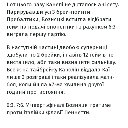
І от цього разу Канепі не дісталось ані сету.
Парирувавши усі 3 брей-пойнти
Прибалтики, Возняцкі встигла відібрати
гейм на подачі опонентки і з рахунком 6:3
виграла першу партію.
В наступній частині двобою суперниці
здобули по 2 брейки, і навіть 12 геймів не
вистачило, аби таки визначити сильнішу.
Все ж на тайбрейку Каролін віддала Каї
лише 3 розіграші і таки реалізувала матч-
бол, коли йшла 47-ма хвилина другої
години протистояння.
6:3, 7:6. У чвертьфіналі Возняцкі гратиме
проти італійки Флавії Пеннетти.