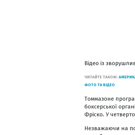
Відео із зворушли
ЧИТАЙТЕ ТАКОЖ:
АМЕРИК
ФОТО ТА ВІДЕО
Томмазоне програв
боксерської органі
Фріско. У четверто
Незважаючи на пор