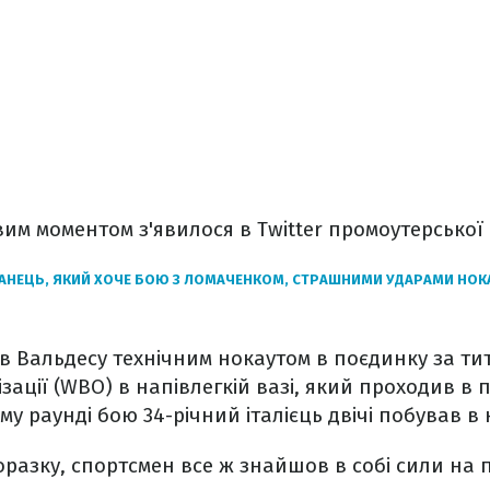
вим моментом з'явилося в Twitter промоутерської 
АНЕЦЬ, ЯКИЙ ХОЧЕ БОЮ З ЛОМАЧЕНКОМ, СТРАШНИМИ УДАРАМИ НОК
 Вальдесу технічним нокаутом в поєдинку за тит
зації (WBO) в напівлегкій вазі, який проходив в 
му раунді бою 34-річний італієць двічі побував в 
азку, спортсмен все ж знайшов в собі сили на п