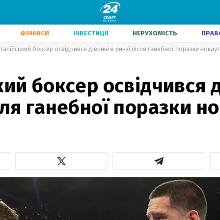
ФІНАНСИ
ІНВЕСТИЦІЇ
НЕРУХОМІСТЬ
ПРАВ
Італійський боксер освідчився дівчині в ринзі після ганебної поразки нокау
кий боксер освідчився д
сля ганебної поразки н