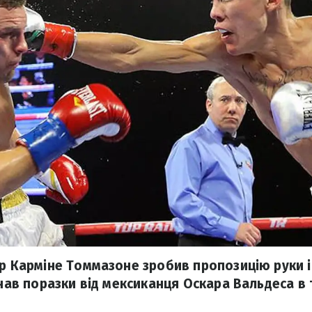
ер Карміне Томмазоне зробив пропозицію руки і
азнав поразки від мексиканця Оскара Вальдеса в