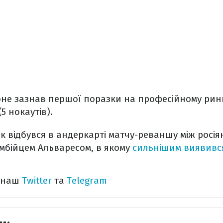
не зазнав першої поразки на професійному рингу
(5 нокаутів).
к відбувся в андеркарті матчу-реваншу між росі
мбійцем Альваресом, в якому
сильнішим виявивс
а наш
Twitter
та
Telegram