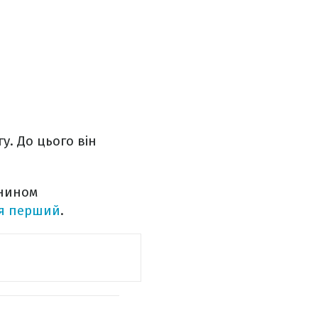
. До цього він
янином
я перший
.