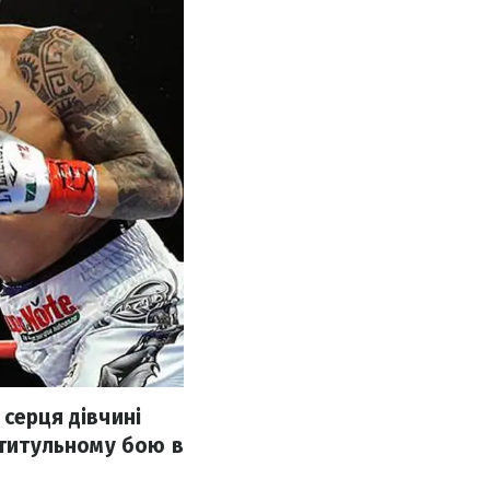
 серця дівчині
 титульному бою в