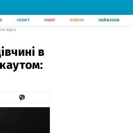
О
СПОРТ
FIGHT
ОСВІТА
ЛАЙФХАКИ
том: відео
івчині в
окаутом: