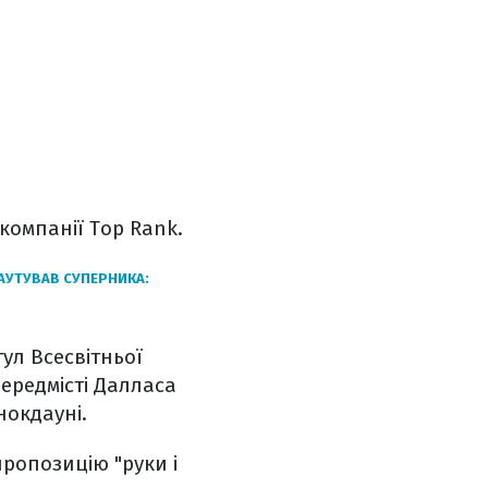
компанії Top Rank.
АУТУВАВ СУПЕРНИКА:
ул Всесвітньої
передмісті Далласа
нокдауні.
ропозицію "руки і