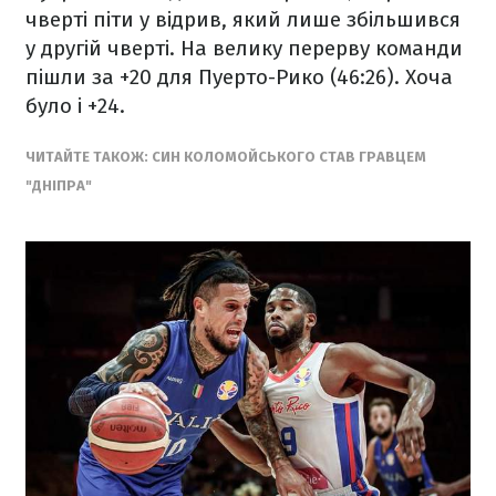
чверті піти у відрив, який лише збільшився
у другій чверті. На велику перерву команди
пішли за +20 для Пуерто-Рико (46:26). Хоча
було і +24.
ЧИТАЙТЕ ТАКОЖ: СИН КОЛОМОЙСЬКОГО СТАВ ГРАВЦЕМ
"ДНІПРА"