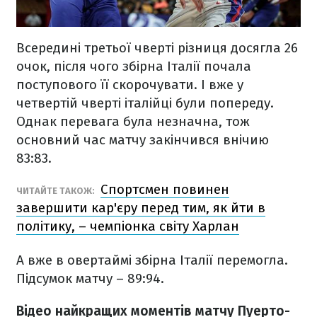
Всередині третьої чверті різниця досягла 26
очок, після чого збірна Італії почала
поступового її скорочувати. І вже у
четвертій чверті італійці були попереду.
Однак перевага була незначна, тож
основний час матчу закінчився внічию
83:83.
Спортсмен повинен
ЧИТАЙТЕ ТАКОЖ:
завершити кар'єру перед тим, як йти в
політику, – чемпіонка світу Харлан
А вже в овертаймі збірна Італії перемогла.
Підсумок матчу – 89:94.
Відео найкращих моментів матчу Пуерто-