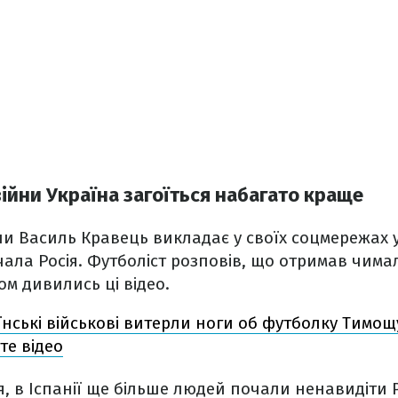
війни Україна загоїться набагато краще
ни Василь Кравець викладає у своїх соцмережах ус
очала Росія. Футболіст розповів, що отримав чима
ком дивились ці відео.
їнські військові витерли ноги об футболку Тимощ
те відео
, в Іспанії ще більше людей почали ненавидіти 