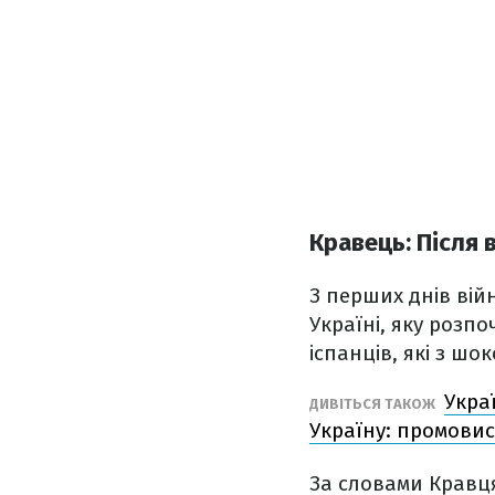
Кравець: Після 
З перших днів вій
Україні, яку розп
іспанців, які з шо
Укра
ДИВІТЬСЯ ТАКОЖ
Україну: промовис
За словами Кравця