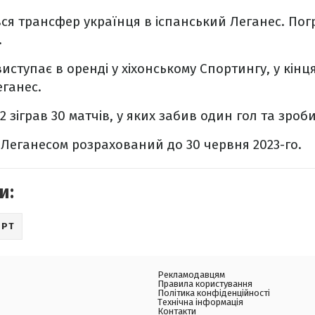
вся трансфер українця в іспанський Леганес. Погр
.
виступає в оренді у хіхонському Спортингу, у кінц
еганес.
22 зіграв 30 матчів, у яких забив один гол та зроб
 Леганесом розрахований до 30 червня 2023-го.
и:
ОРТ
Рекламодавцям
Правила користування
Політика конфіденційності
Технічна інформація
Контакти