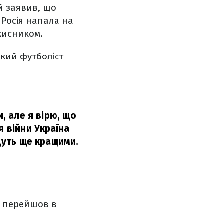
й заявив, що
 Росія напала на
хисником.
ький футболіст
и, але я вірю, що
я війни Україна
удуть ще кращими.
і перейшов в