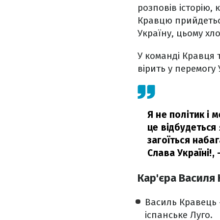
розповів історію,
Кравцю прийдеться
Україну, цьому х
У команді Кравця 
вірить у перемогу
Я не політик і 
це відбудеться 
загоїться набаг
Слава Україні!,
–
Кар'єра Василя
Василь Кравець 
іспанське Луго.