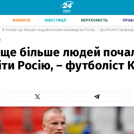
ФІНАНСИ
ІНВЕСТИЦІЇ
НЕРУХОМІСТЬ
ПРАВ
В Іспанії ще більше людей почали ненавидіти Росію, – футболіст Кравець
2
ї ще більше людей поча
ти Росію, – футболіст 