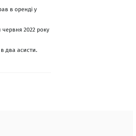
ав в оренді у
я червня 2022 року
ив два асисти.