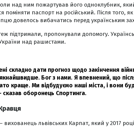
 коли над ним пожартував його одноклубник, яки
 поміняти паспорт на російський. Після того, як
лопцю довелось вибачатись перед українським за
теж підтримали, пропонували допомогу. Українс
 України над рашистами.
мені складно дати прогноз щодо закінчення війн
якнайшвидше. Бог з нами. Я впевнений, що післ
ато краще. Ми відбудуємо наші міста, і вони б
 сказав оборонець Спортинга.
 Кравця
– вихованець львівських Карпат, який у 2017 роц