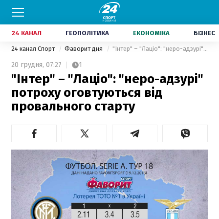
24 КАНАЛ
ГЕОПОЛІТИКА
ЕКОНОМІКА
БІЗНЕС
24 канал Спорт
Фаворит дня
"Інтер" – "Лаціо": "неро-адзурі" потроху оговтуються від провального старту
20 грудня,
07:27
1
"Інтер" – "Лаціо": "неро-адзурі"
потроху оговтуються від
провального старту