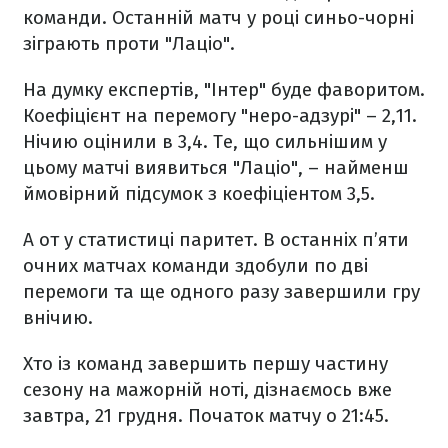
команди. Останній матч у році синьо-чорні
зіграють проти "Лаціо".
На думку експертів, "Інтер" буде фаворитом.
Коефіцієнт на перемогу "неро-адзурі" – 2,11.
Нічию оцінили в 3,4. Те, що сильнішим у
цьому матчі виявиться "Лаціо", – найменш
ймовірний підсумок з коефіціентом 3,5.
А от у статистиці паритет. В останніх п’яти
очних матчах команди здобули по дві
перемоги та ще одного разу завершили гру
внічию.
Хто із команд завершить першу частину
сезону на мажорній ноті, дізнаємось вже
завтра, 21 грудня. Початок матчу о 21:45.