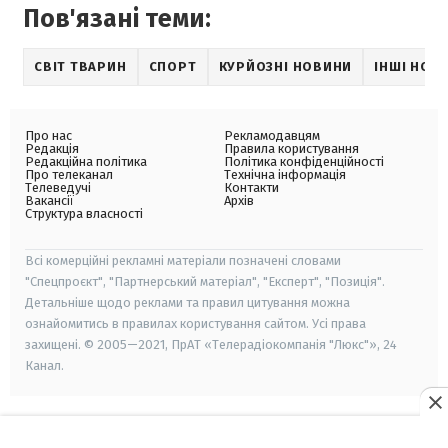
Пов'язані теми:
СВІТ ТВАРИН
СПОРТ
КУРЙОЗНІ НОВИНИ
ІНШІ НОВ
Про нас
Рекламодавцям
Редакція
Правила користування
Редакційна політика
Політика конфіденційності
Про телеканал
Технічна інформація
Телеведучі
Контакти
Вакансії
Архів
Структура власності
Всі комерційні рекламні матеріали позначені словами
"Спецпроєкт", "Партнерський матеріал", "Експерт", "Позиція".
Детальніше щодо реклами та правил цитування можна
ознайомитись в правилах користування сайтом. Усі права
захищені. © 2005—2021, ПрАТ «Телерадіокомпанія "Люкс"», 24
Канал.