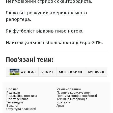
Неймовірний стрибок скейтбордиста.
Як котик розчулив американського
репортера.
Як футболіст відкрив пиво ногою.
Найсексуальніші вболівальниці Євро-2016.
Пов'язані теми:
ФУТБОЛ
СПОРТ
СВІТ ТВАРИН
КУРЙОЗНІ НО
Про нас
Рекламодавцям
Редакція
Правила користування
Редакційна політика
Політика конфіденційності
Про телеканал
Технічна інформація
Телеведучі
Контакти
Вакансії
Архів
Структура власності