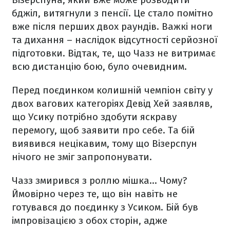
бджіл, витягнули з пенсії. Це стало помітно
вже після перших двох раундів. Важкі ноги
та дихання – наслідок відсутності серйозної
підготовки. Відтак, те, що Чазз не витримає
всю дистанцію бою, було очевидним.
Перед поєдинком колишній чемпіон світу у
двох вагових категоріях Девід Хей заявляв,
що Усику потрібно здобути яскраву
перемогу, щоб заявити про себе. Та бій
виявився нецікавим, тому що Візерспун
нічого не зміг запропонувати.
Чазз змирився з роллю мішка… Чому?
Ймовірно через те, що він навіть не
готувався до поєдинку з Усиком. Бій був
імпровізацією з обох сторін, адже