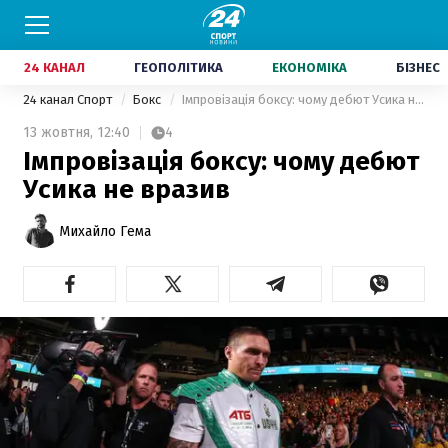
24 КАНАЛ
ГЕОПОЛІТИКА
ЕКОНОМІКА
БІЗНЕС
24 канал Спорт
Бокс
Імпровізація боксу: чому дебют Усика не вразив
13 жовтня,
12:40
4
Імпровізація боксу: чому дебют
Усика не вразив
Михайло Гема