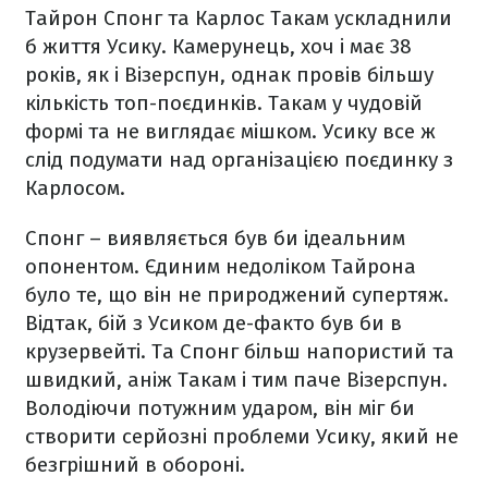
Тайрон Спонг та Карлос Такам ускладнили
б життя Усику. Камерунець, хоч і має 38
років, як і Візерспун, однак провів більшу
кількість топ-поєдинків. Такам у чудовій
формі та не виглядає мішком. Усику все ж
слід подумати над організацією поєдинку з
Карлосом.
Спонг – виявляється був би ідеальним
опонентом. Єдиним недоліком Тайрона
було те, що він не природжений супертяж.
Відтак, бій з Усиком де-факто був би в
крузервейті. Та Спонг більш напористий та
швидкий, аніж Такам і тим паче Візерспун.
Володіючи потужним ударом, він міг би
створити серйозні проблеми Усику, який не
безгрішний в обороні.