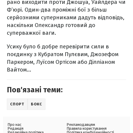
рано виходити проти Джошуа, Уайлдера чи
Ф’юрі. Один-два проміжні бої з більш
серйозними суперниками дадуть відповідь,
наскільки Олександр готовий до
суперважкої ваги.
Усику було б добре перевірити сили в
поєдинку з Кубратом Пулєвим, Джозефом
Паркером, Луїсом Ортісом або Ділліаном
Вайтом…
Пов'язані теми:
СПОРТ
БОКС
Про нас
Рекламодавцям
Редакція
Правила користування
Редакційна політика
Політика конфіденційності