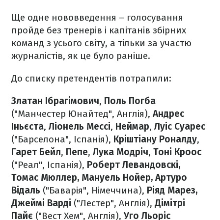
Ще одне нововведення – голосування
пройде без тренерів і капітанів збірних
команд з усього світу, а тільки за участю
журналістів, як це було раніше.
До списку претендентів потрапили:
Златан Ібрагімович
,
Поль Погба
("Манчестер Юнайтед", Англія),
Андрес
Іньєста
,
Ліонель Мессі
,
Неймар
,
Луіс Суарес
("Барселона", Іспанія),
Кріштіану
Роналду
,
Гарет Бейл
,
Пепе
,
Лука Модріч
,
Тоні Кроос
("Реал", Іспанія),
Роберт Левандовскі,
Томас Мюллер, Мануель Нойер, Артуро
Відаль
("Баварія", Німеччина),
Ріяд Марез,
Джеймі Варді
("Лестер", Англія),
Дімітрі
Пайє
("Вест Хем", Англія),
Уго Льоріс