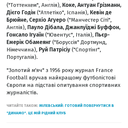
("Тоттенхем", Англія),
Коке, Антуан Грізманн,
Дієго Годін
("Атлетіко", Іспанія),
Кевін де
Брюйне, Серхіо Агуеро
("Манчестер Сіті",
Англія),
Пауло Дібала, Джанлуїджі Буффон,
Гонсало Ігуаїн
("Ювентус", Італія),
Пьєр-
Емерік Обамеянг
("Боруссія" Дортмунд,
Німеччина),
Руй Патрісіу
("Спортінг",
Португалія).
"Золотий м'яч" з 1956 року журнал France
Football вручав найкращому футболістові
Європи на підставі опитування спортивних
журналістів.
ЧИТАЙТЕ ТАКОЖ:
МІЛЕВСЬКИЙ: ГОТОВИЙ ПОВЕРНУТИСЯ В
"ДИНАМО". ЦЕ МІЙ РІДНИЙ КЛУБ