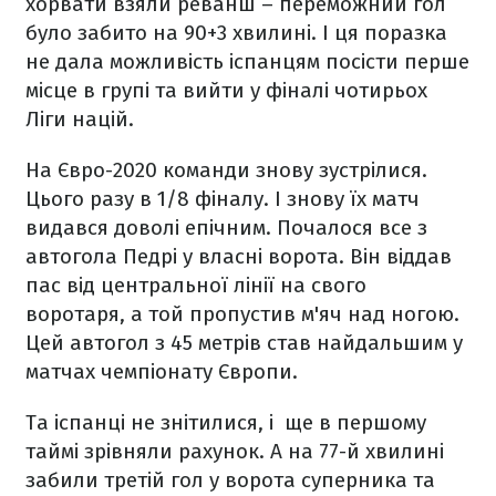
хорвати взяли реванш – переможний гол
було забито на 90+3 хвилині. І ця поразка
не дала можливість іспанцям посісти перше
місце в групі та вийти у фіналі чотирьох
Ліги націй.
На Євро-2020 команди знову зустрілися.
Цього разу в 1/8 фіналу. І знову їх матч
видався доволі епічним. Почалося все з
автогола Педрі у власні ворота. Він віддав
пас від центральної лінії на свого
воротаря, а той пропустив м'яч над ногою.
Цей автогол з 45 метрів став найдальшим у
матчах чемпіонату Європи.
Та іспанці не знітилися, і ще в першому
таймі зрівняли рахунок. А на 77-й хвилині
забили третій гол у ворота суперника та