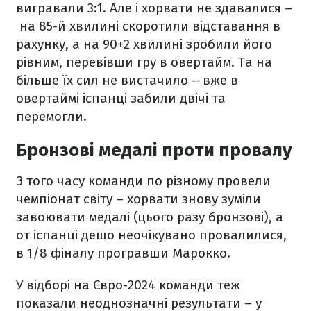
вигравали 3:1. Але і хорвати не здавалися –
на 85-й хвилині скоротили відставання в
рахунку, а на 90+2 хвилині зробили його
рівним, перевівши гру в овертайм. Та на
більше їх сил не вистачило – вже в
овертаймі іспанці забили двічі та
перемогли.
Бронзові медалі проти провалу
З того часу команди по різному провели
чемпіонат світу – хорвати знову зуміли
завоювати медалі (цього разу бронзові), а
от іспанці дещо неочікувано провалилися,
в 1/8 фіналу програвши Марокко.
У відборі на Євро-2024 команди теж
показали неоднозначні результати – у