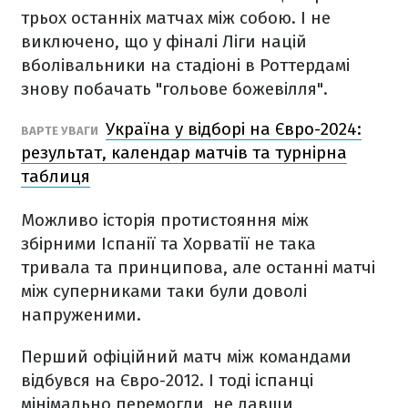
трьох останніх матчах між собою. І не
виключено, що у фіналі Ліги націй
вболівальники на стадіоні в Роттердамі
знову побачать "гольове божевілля".
Україна у відборі на Євро-2024:
ВАРТЕ УВАГИ
результат, календар матчів та турнірна
таблиця
Можливо історія протистояння між
збірними Іспанії та Хорватії не така
тривала та принципова, але останні матчі
між суперниками таки були доволі
напруженими.
Перший офіційний матч між командами
відбувся на Євро-2012. І тоді іспанці
мінімально перемогли, не давши