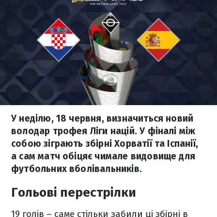
У неділю, 18 червня, визначиться новий
володар трофея Ліги націй. У фіналі між
собою зіграють збірні Хорватії та Іспанії,
а сам матч обіцяє чимале видовище для
футбольних вболівальників.
Гольові перестрілки
19 голів – саме стільки забили ці збірні в