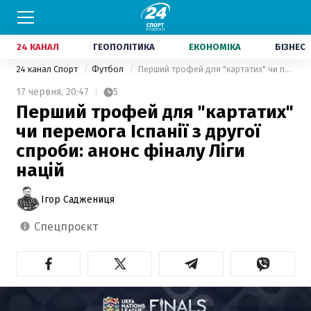
24 КАНАЛ
ГЕОПОЛІТИКА
ЕКОНОМІКА
БІЗНЕС
24 канал Спорт
Футбол
Перший трофей для "картатих" чи перемога Іспанії з другої спроби: анонс фіналу Ліги націй
17 червня,
20:47
5
Перший трофей для "картатих"
чи перемога Іспанії з другої
спроби: анонс фіналу Ліги
націй
Ігор Саджениця
спецпроєкт