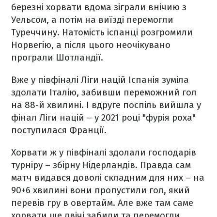
березні хорвати вдома зіграли внічию з
Уельсом, а потім на виїзді перемогли
Туреччину. Натомість іспанці розгромили
Норвегію, а після цього неочікувано
програли Шотландії.
Вже у півфіналі Ліги націй Іспанія зуміла
здолати Італію, забивши переможний гол
на 88-й хвилині. І вдруге поспіль вийшла у
фінал Ліги націй – у 2021 році "фурія роха"
поступилася Франції.
Хорвати ж у півфіналі здолали господарів
турніру – збірну Нідерландів. Правда сам
матч видався доволі складним для них – на
90+6 хвилині вони пропустили гол, який
перевів гру в овертайм. Але вже там саме
хорвати ще двічі забили та перемогли.