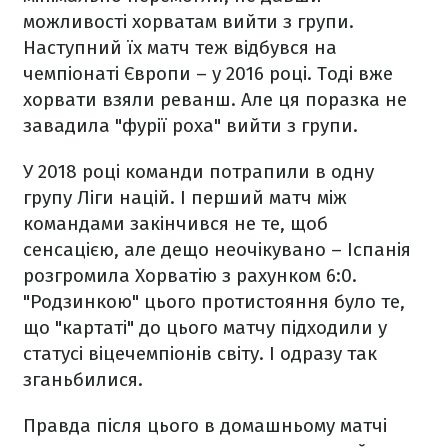
можливості хорватам вийти з групи.
Наступний їх матч теж відбувся на
чемпіонаті Європи – у 2016 році. Тоді вже
хорвати взяли реванш. Але ця поразка не
завадила "фурії роха" вийти з групи.
У 2018 році команди потрапили в одну
групу Ліги націй. І перший матч між
командами закінчився не те, щоб
сенсацією, але дещо неочікувано – Іспанія
розгромила Хорватію з рахунком 6:0.
"Родзинкою" цього протистояння було те,
що "картаті" до цього матчу підходили у
статусі віцечемпіонів світу. І одразу так
зганьбилися.
Правда після цього в домашньому матчі