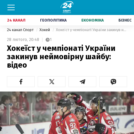
24 КАНАЛ
ГЕОПОЛІТИКА
ЕКОНОМІКА
БІЗНЕС
24 канал Спорт
Хокей
Хокеїст у чемпіонаті України закинув неймовірну шайбу: відео
28 лютого,
20:48
1
Хокеїст у чемпіонаті України
закинув неймовірну шайбу:
відео