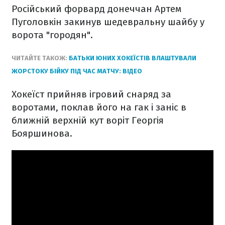
Російський форвард донеччан Артем
Пуголовкін закинув шедевральну шайбу у
ворота "городян".
ЧИТАЙТЕ ТАКОЖ:
БАТЬКИ ЮНИХ ХОКЕЇСТІВ ВЛАШТУВАЛИ
ЖОРСТОКУ БІЙКУ ПІД ЧАС МАТЧУ: ВІДЕО
Хокеїст прийняв ігровий снаряд за
воротами, поклав його на гак і заніс в
ближній верхній кут воріт Георгія
Бояршинова.