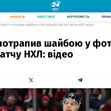
ФІНАНСИ
ІНВЕСТИЦІЇ
НЕРУХОМІСТЬ
ПРАВ
Хокеїст потрапив шайбою у фотографа під час матчу НХЛ: відео
 потрапив шайбою у фо
матчу НХЛ: відео