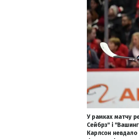
У рамках матчу р
Сейбрз" і "Вашин
Карлсон невдало 