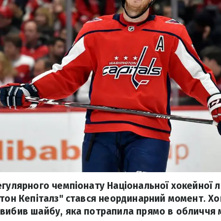
егулярного чемпіонату Національної хокейної 
гтон Кепіталз" стався неординарний момент. Хо
вибив шайбу, яка потрапила прямо в обличчя 