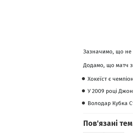
Зазначимо, що не
Додамо, що матч з
Хокеїст є чемпіо
У 2009 році Джо
Володар Кубка Ст
Пов'язані тем