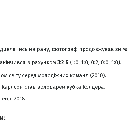
 дивлячись на рану, фотограф продовжував знім
акінчився із рахунком
3:2 Б
(1:0, 1:0, 0:2, 0:0, 1:0).
ном світу серед молодіжних команд (2010).
н Карлсон став володарем кубка Колдера.
енлі 2018.
и: