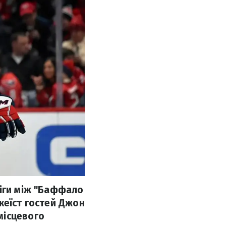
ліги між "Баффало
кеїст гостей Джон
місцевого