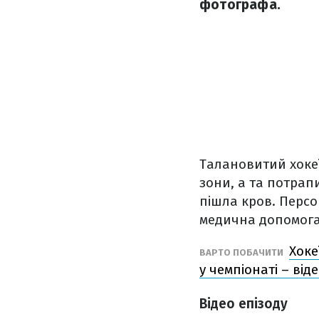
фотографа.
Талановитий хокеї
зони, а та потрап
пішла кров. Персо
медична допомога
Хоке
ВАРТО ПОБАЧИТИ
у чемпіонаті – від
Відео епізоду