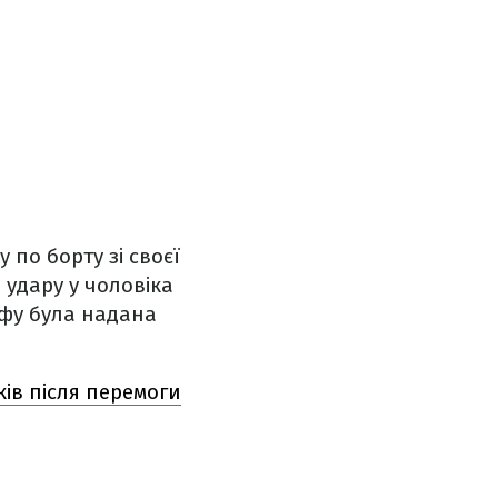
по борту зі своєї
 удару у чоловіка
афу була надана
ів після перемоги