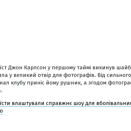
ст Джон Карлсон у першому таймі викинув шайбу 
ила у великий отвір для фотографів. Від сильного
нал клубу приніс йому рушник, а згодом фотогр
.
їсти влаштували справжнє шоу для вболівальник
ео