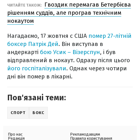
Гвоздик перемагав Бетербієва
ЧИТАЙТЕ ТАКОЖ:
рішенням суддів, але програв технічним
нокаутом
Нагадаємо, 17 жовтня с США
помер 27-літній
боксер Патрік Дей
. Він виступав в
андеркарті
бою Усик – Візерспун
, і був
відправлений в нокаут. Одразу після цього
його госпіталізували
. Однак через чотири
дні він помер в лікарні.
Пов'язані теми:
СПОРТ
БОКС
Про нас
Рекламодавцям
Редакція
Правила користування