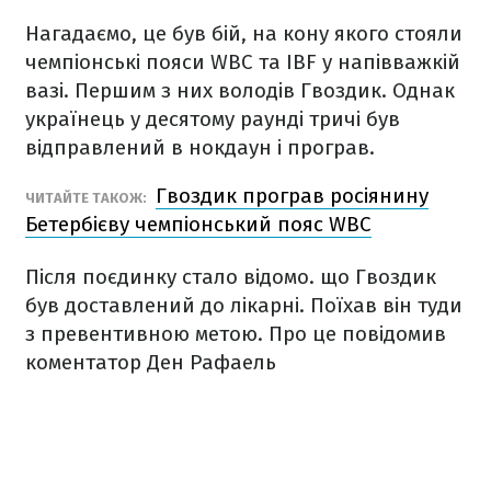
Нагадаємо, це був бій, на кону якого стояли
чемпіонські пояси WBC та IBF у напівважкій
вазі. Першим з них володів Гвоздик. Однак
українець у десятому раунді тричі був
відправлений в нокдаун і програв.
Гвоздик програв росіянину
ЧИТАЙТЕ ТАКОЖ:
Бетербієву чемпіонський пояс WBC
Після поєдинку стало відомо. що Гвоздик
був доставлений до лікарні. Поїхав він туди
з превентивною метою. Про це повідомив
коментатор Ден Рафаель