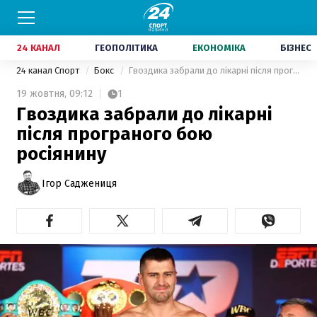
24 КАНАЛ
ГЕОПОЛІТИКА
ЕКОНОМІКА
БІЗНЕС
24 канал Спорт
Бокс
Гвоздика забрали до лікарні після програного бою росіянину
19 жовтня,
09:12
1
Гвоздика забрали до лікарні
після програного бою
росіянину
Ігор Саджениця