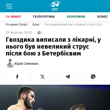
24 КАНАЛ
ГЕОПОЛІТИКА
ЕКОНОМІКА
БІЗНЕС
24 канал Спорт
Бокс
Гвоздика виписали з лікарні, у нього був невеликий струс після бою з Бетербієвим
20 жовтня,
20:02
1
Гвоздика виписали з лікарні, у
нього був невеликий струс
після бою з Бетербієвим
Юрій Семенюк