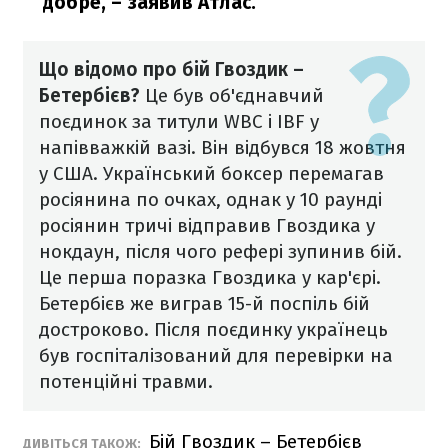
добре,
– заявив Атлас.
Що відомо про бій Гвоздик –
Бетербієв?
Це був об'єднавчий
поєдинок за титули WBC і IBF у
напівважкій вазі. Він відбувся 18 жовтня
у США. Український боксер перемагав
росіянина по очках, однак у 10 раунді
росіянин тричі відправив Гвоздика у
нокдаун, після чого рефері зупинив бій.
Це перша поразка Гвоздика у кар'єрі.
Бетербієв же виграв 15-й поспіль бій
достроково. Після поєдинку українець
був госпіталізований для перевірки на
потенційні травми.
Бій Гвоздик – Бетербієв
ДИВІТЬСЯ ТАКОЖ: