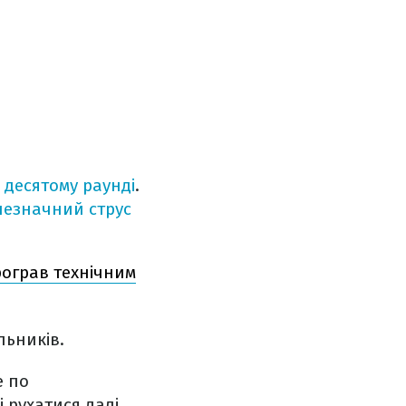
 десятому раунді
.
незначний струс
рограв технічним
льників.
е по
 рухатися далі.