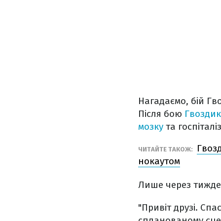
Нагадаємо, бій Гв
Після бою
Гвоздик
мозку
та госпіталі
Гвозд
ЧИТАЙТЕ ТАКОЖ:
нокаутом
Лише через тижден
"Привіт друзі. Спа
спланованому сцен