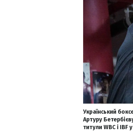
Український бокс
Артуру Бетербієв
титули WBC і IBF у