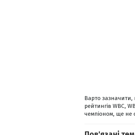
Варто зазначити, 
рейтингів
WBC, WB
чемпіоном, ще не
Пов'язані тем