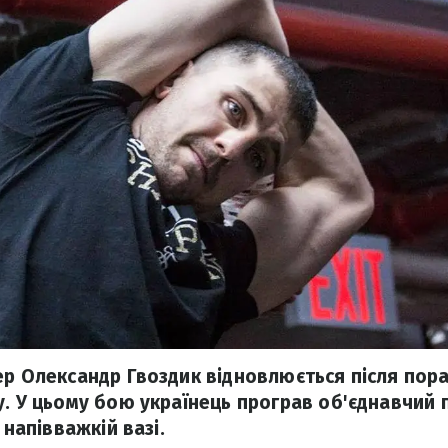
ер Олександр Гвоздик відновлюється після пора
у. У цьому бою українець програв об'єднавчий 
 напівважкій вазі.