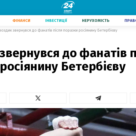
ФІНАНСИ
ІНВЕСТИЦІЇ
НЕРУХОМІСТЬ
ПРАВ
воздик звернувся до фанатів після поразки росіянину Бетербієву
звернувся до фанатів п
росіянину Бетербієву