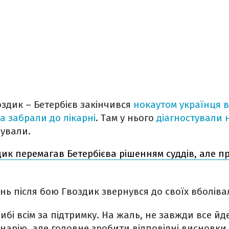
оздик – Бетербієв закінчився
нокаутом українця в
а забрали до лікарні
. Там у нього
діагностували 
зували.
ик перемагав Бетербієва рішенням суддів, але п
ь після бою Гвоздик звернувся до своїх вболіва
сибі всім за підтримку. На жаль, не завжди все йд
арію, але головне зробити відповідні висновки і