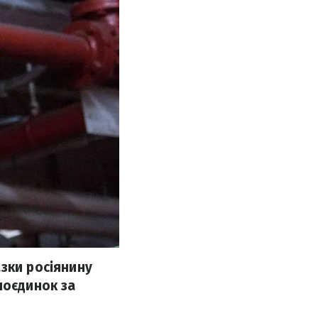
зки росіянину
поєдинок за