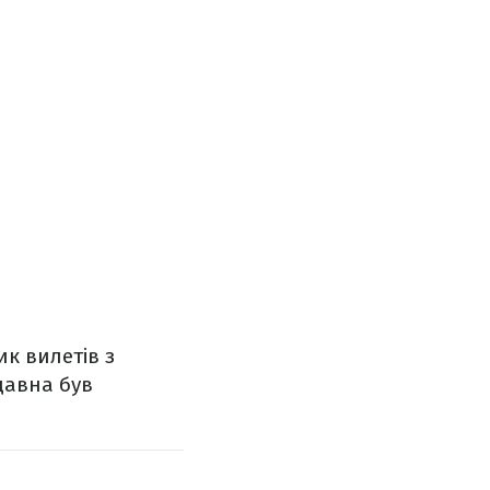
к вилетів з
давна був