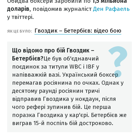
Обидва боксери заробили по
1,5 мільйона
доларів
, повідомив журналіст
Ден Рафаель
у твіттері.
Гвоздик – Бетербієв: відео бою
ЯК ЦЕ БУЛО:
Що відомо про бій Гвоздик –
Бетербієв?
Це був об'єднавчий
поєдинок за титули WBC і IBF у
напівважкій вазі. Український боксер
перемагав росіянина по очках.
Однак у
десятому раунді росіянин тричі
відправив Гвоздика у нокдаун, після
чого рефері зупинив бій. Це перша
поразка Гвоздика у кар'єрі. Бетербієв же
виграв 15-й поспіль бій достроково.