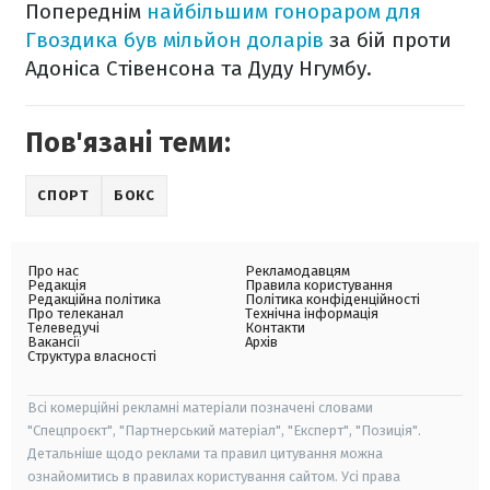
Попереднім
найбільшим гонораром для
Гвоздика був мільйон доларів
за бій проти
Адоніса Стівенсона та Дуду Нгумбу.
Пов'язані теми:
СПОРТ
БОКС
Про нас
Рекламодавцям
Редакція
Правила користування
Редакційна політика
Політика конфіденційності
Про телеканал
Технічна інформація
Телеведучі
Контакти
Вакансії
Архів
Структура власності
Всі комерційні рекламні матеріали позначені словами
"Спецпроєкт", "Партнерський матеріал", "Експерт", "Позиція".
Детальніше щодо реклами та правил цитування можна
ознайомитись в правилах користування сайтом. Усі права