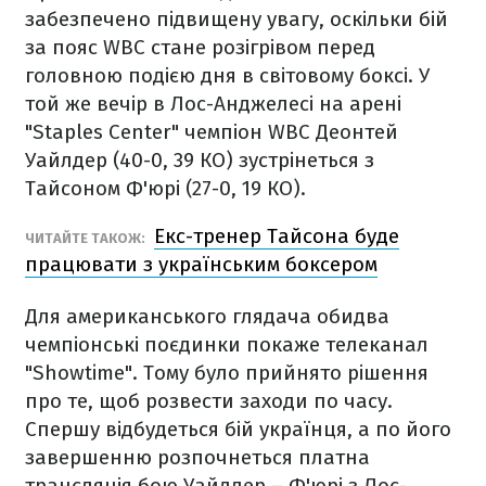
забезпечено підвищену увагу, оскільки бій
за пояс WBC стане розігрівом перед
головною подією дня в світовому боксі. У
той же вечір в Лос-Анджелесі на арені
"Staples Center" чемпіон WBC Деонтей
Уайлдер (40-0, 39 КО) зустрінеться з
Тайсоном Ф'юрі (27-0, 19 КО).
Екс-тренер Тайсона буде
ЧИТАЙТЕ ТАКОЖ:
працювати з українським боксером
Для американського глядача обидва
чемпіонські поєдинки покаже телеканал
"Showtime". Тому було прийнято рішення
про те, щоб розвести заходи по часу.
Спершу відбудеться бій українця, а по його
завершенню розпочнеться платна
трансляція бою Уайдлер – Ф'юрі з Лос-