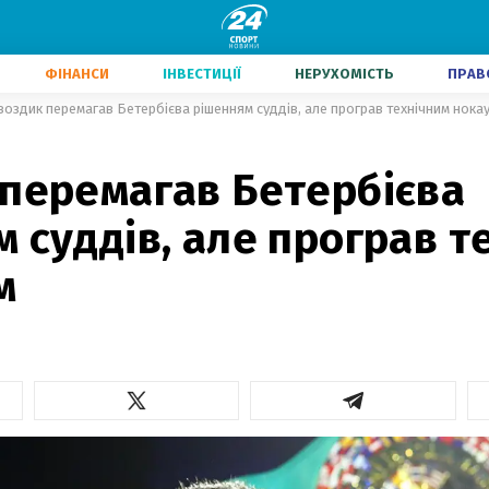
ФІНАНСИ
ІНВЕСТИЦІЇ
НЕРУХОМІСТЬ
ПРАВ
воздик перемагав Бетербієва рішенням суддів, але програв технічним нока
 перемагав Бетербієва
 суддів, але програв т
м