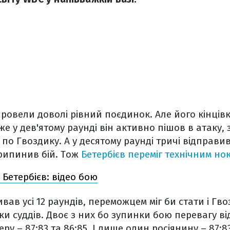
ровели доволі рівний поєдинок. Але його кінців
же у дев'ятому раунді він активно пішов в атаку,
 по Гвоздику. А у десятому раунді тричі відправи
припинив бій. Тож
Бетербієв переміг технічним но
 Бетербієв: відео бою
вав усі 12 раундів, переможцем міг би стати і Гв
ки суддів. Двоє з них бо зупинки бою перевагу в
ру – 87:83 та 86:85. І лише один росіянину – 87: