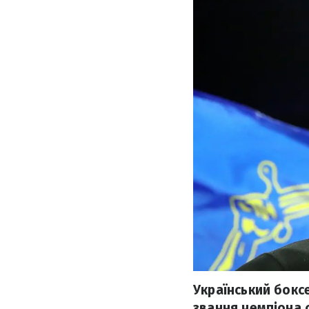
Український бокс
звання чемпіона с