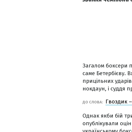
Загалом боксери п
саме Бетербієву. В
прицільних ударів
нокдаун, і суддя 
Гвоздик –
ДО СЛОВА:
Однак якби бій три
опублікували оцін
українському боксе