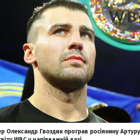
ер Олександр Гвоздик програв росіянину Артуру
віту WBC у напівважкій вазі.