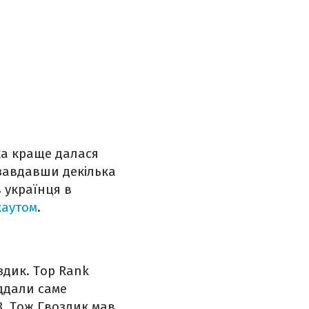
ка краще далася
 завдавши декілька
в українця в
каутом
.
оздик. Top Rank
іддали саме
83. Тож Гвоздик мав