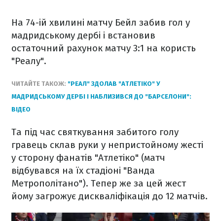
На 74-ій хвилині матчу Бейл забив гол у
мадридському дербі і встановив
остаточний рахунок матчу 3:1 на користь
"Реалу".
ЧИТАЙТЕ ТАКОЖ:
"РЕАЛ" ЗДОЛАВ "АТЛЕТІКО" У
МАДРИДСЬКОМУ ДЕРБІ І НАБЛИЗИВСЯ ДО "БАРСЕЛОНИ":
ВІДЕО
Та під час святкування забитого голу
гравець склав руки у непристойному жесті
у сторону фанатів "Атлетіко" (матч
відбувався на їх стадіоні "Ванда
Метрополітано"). Тепер же за цей жест
йому загрожує дискваліфікація до 12 матчів.