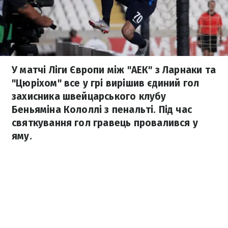
У матчі Ліги Європи між "АЕК" з Ларнаки та
"Цюріхом" все у грі вирішив єдиний гол
захисника швейцарського клубу
Беньяміна Кололлі з пенальті. Під час
святкування гол гравець провалився у
яму.