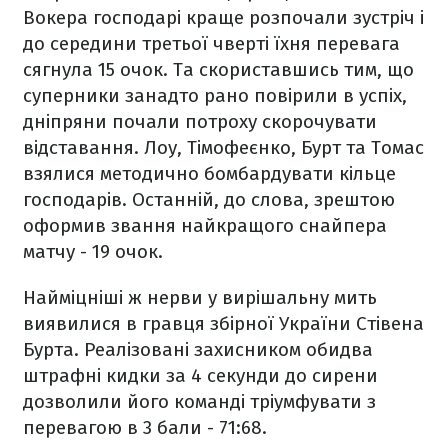
Вокера господарі краще розпочали зустріч і
до середини третьої чверті їхня перевага
сягнула 15 очок. Та скориставшись тим, що
суперники занадто рано повірили в успіх,
дніпряни почали потроху скорочувати
відставання.
Лоу, Тімофеєнко, Бурт та Томас
взялися методично бомбардувати кільце
господарів. Останній, до слова, зрештою
оформив звання найкращого снайпера
матчу - 19 очок.
Найміцніші ж нерви у вирішальну мить
виявилися в гравця збірної України Стівена
Бурта. Реалізовані захисником обидва
штрафні кидки за 4 секунди до сирени
дозволили його команді тріумфувати з
перевагою в 3 бали - 71:68.