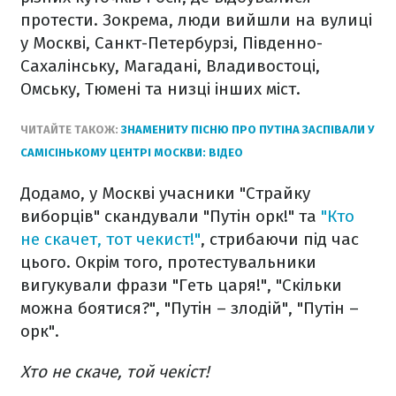
протести. Зокрема, люди вийшли на вулиці
у Москві, Санкт-Петербурзі, Південно-
Сахалінську, Магадані, Владивостоці,
Омську, Тюмені та низці інших міст.
ЧИТАЙТЕ ТАКОЖ:
ЗНАМЕНИТУ ПІСНЮ ПРО ПУТІНА ЗАСПІВАЛИ У
САМІСІНЬКОМУ ЦЕНТРІ МОСКВИ: ВІДЕО
Додамо, у Москві учасники "Страйку
виборців" скандували "Путін орк!" та
"Кто
не скачет, тот чекист!"
, стрибаючи під час
цього. Окрім того, протестувальники
вигукували фрази "Геть царя!", "Скільки
можна боятися?", "Путін – злодій", "Путін –
орк".
Хто не скаче, той чекіст!