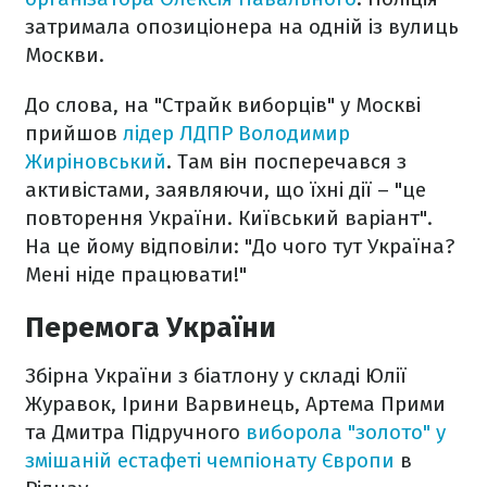
затримала опозиціонера на одній із вулиць
Москви.
До слова, на "Страйк виборців" у Москві
прийшов
лідер ЛДПР Володимир
Жиріновський
. Там він посперечався з
активістами, заявляючи, що їхні дії – "це
повторення України. Київський варіант".
На це йому відповіли: "До чого тут Україна?
Мені ніде працювати!"
Перемога України
Збірна України з біатлону у складі Юлії
Журавок, Ірини Варвинець, Артема Прими
та Дмитра Підручного
виборола "золото" у
змішаній естафеті чемпіонату Європи
в