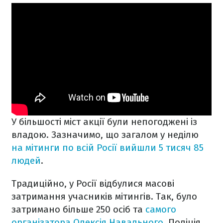
У більшості міст акції були непогоджені із
владою. Зазначимо, що загалом у неділю
на мітинги по всій Росії вийшли 5 тисяч 85
людей
.
Традиційно, у Росії відбулися масові
затримання учасників мітингів. Так, було
затримано більше 250 осіб та
самого
організатора Олексія Навального
. Поліція