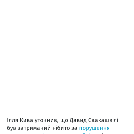
Ілля Кива уточнив, що Давид Саакашвілі
був затриманий нібито за
порушення