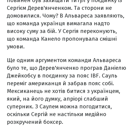
повинен був захищати титул у поєдинку із
Сергієм Дерев'янченком. Та сторони не
домовилися. Чому? В Альвареса заявляють,
що команда українця вимагала надто
високу суму за бій. У Сергія переконують,
що команда Канело пропонувала смішні
умови.
Ще одним аргументом команди Альвареса
було те, що Дерев'янченко програв Даніелю
Джейкобсу в поєдинку за пояс IBF. Сауль
переміг американця й забрав пояс собі.
Мексиканець не хотів битися з українцем,
який, на його думку, апріорі слабший
суперник. З Саулем можна погодитися,
оскільки Сергій не настільки медійно
розкручений боксер.