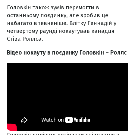
Головкін також зумів перемогти в
останньому поєдинку, але зробив це
набагато впевненіше. Влітку Геннадій у
четвертому раунді нокаутував канадця
Стіва Роллса.
Відео нокауту в поєдинку Головкін – Роллс
Головкін вирішив розірвати співпрацю з