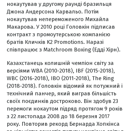
нокаутував у другому раунді бразильця
Джона Андерсона Карвальо. Потім
нокаутував непереможеного Михайла
Макарова. У 2010 році Головкін підписав
контракт з промоутерською компанією
братів Кличків K2 Promotions. Наразі
співпрацює з Matchroom Boxing (Едді Хірн).
Казахстанець колишній чемпіон світу за
версіями WBA (2010-2018), IBF (2015-2018),
WBC (2016-2018), IBO (2011-2018), The Ring
(2018-2018). Головкін відомий як потужний і
технічний панчер, який виграв більшість
своїх поєдинків достроково. Він здобув 23
перемоги нокаутом підряд протягом 9 років
з 22 листопада 2008 до 18 березня 2017
року. Повторив рекорд Бернарда Хопкінса