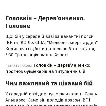
Головкін – Дерев’янченко.
Головне
Що: бій у середній вазі за вакантні пояси
IBF та IBO
Де: США, "Медісон-сквер-гарден"
Коли: ніч із суботи на неділю 6-го жовтня,
5:30
Трансляція: канал Xsport
Головкін – Дерев’янченко:
ЧИТАЙТЕ ТАКОЖ:
прогноз букмекерів на титульний бій
Чим важливий та цікавий бій
У середній вазі домінує мексиканець Сауль
Альварес. Саме він володів поясом IBF і