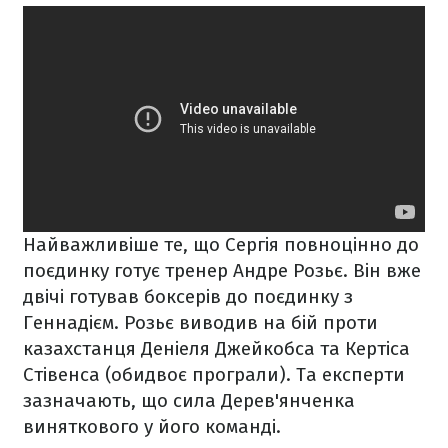
Найважливіше те, що Сергія повноцінно до
поєдинку готує тренер Андре Розьє. Він вже
двічі готував боксерів до поєдинку з
Геннадієм. Розьє виводив на бій проти
казахстанця Деніеля Джейкобса та Кертіса
Стівенса (обидвоє програли). Та експерти
зазначають, що сила Дерев'янченка
виняткового у його команді.