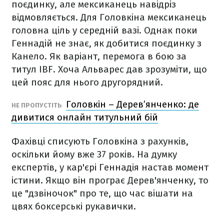
поєдинку, але мексиканець навідріз
відмовляється. Для Головкіна мексиканець
головна ціль у середній вазі. Однак поки
Геннадій не знає, як добитися поєдинку з
Канело. Як варіант, перемога в бою за
титул IBF. Хоча Альварес дав зрозуміти, що
цей пояс для нього другорядний.
Головкін – Дерев’янченко: де
НЕ ПРОПУСТІТЬ
дивитися онлайн титульний бій
Фахівці списують Головкіна з рахунків,
оскільки йому вже 37 років. На думку
експертів, у кар'єрі Геннадія настав момент
істини. Якщо він програє Дерев'янченку, то
це "дзвіночок" про те, що час вішати на
цвях боксерські рукавички.