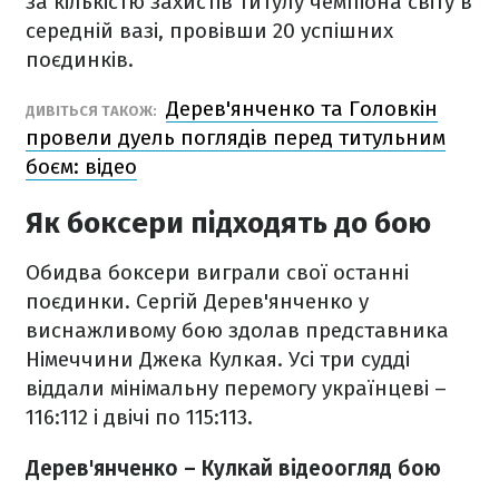
за кількістю захистів титулу чемпіона світу в
середній вазі, провівши 20 успішних
поєдинків.
Дерев'янченко та Головкін
ДИВІТЬСЯ ТАКОЖ:
провели дуель поглядів перед титульним
боєм: відео
Як боксери підходять до бою
Обидва боксери виграли свої останні
поєдинки. Сергій Дерев'янченко у
виснажливому бою здолав представника
Німеччини Джека Кулкая. Усі три судді
віддали мінімальну перемогу українцеві –
116:112 і двічі по 115:113.
Дерев'янченко – Кулкай відеоогляд бою