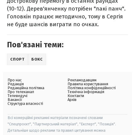
дострокову перемогу в останніх раундах
(10-12). Дерев'янченку потрібен "лакі панч".
Головкін працює методично, тому в Сергія
не буде шансів виграти по очках.
Пов'язані теми:
СПОРТ
БОКС
Про нас
Рекламодавцям
Редакція
Правила користування
Редакційна політика
Політика конфіденційності
Про телеканал
Технічна інформація
Телеведучі
Контакти
Вакансії
Архів
Структура власності
Всі комерційні рекламні матеріали позначені словами
"Спецпроєкт", "Партнерський матеріал", "Експерт", "Позиція".
Детальніше щодо реклами та правил цитування можна