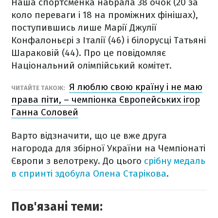
Наша спортсменка набрала 38 очок (20 за
коло переваги і 18 на проміжних фінішах),
поступившись лише Марії Джулії
Конфалоньєрі з Італії (46) і білорусці Татьяні
Шараковій (44). Про це повідомляє
Національний олімпійський комітет.
Я люблю свою країну і не маю
ЧИТАЙТЕ ТАКОЖ:
права піти, – чемпіонка Європейських ігор
Ганна Соловей
Варто відзначити, що це вже друга
нагорода для збірної України на Чемпіонаті
Європи з велотреку. До цього
срібну медаль
в спринті здобула Олена Старікова
.
Пов'язані теми: