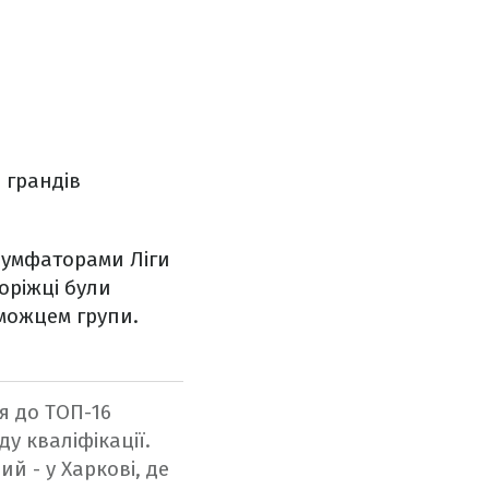
з грандів
іумфаторами Ліги
оріжці були
еможцем групи.
я до ТОП-16
у кваліфікації.
й - у Харкові, де