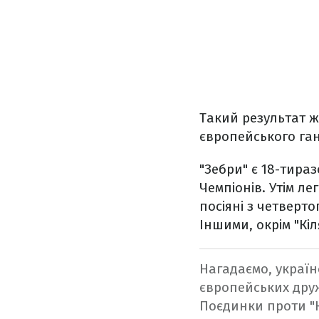
Такий результат же
європейського га
"Зебри" є 18-тир
Чемпіонів. Утім ле
посіяні з четверт
Іншими, окрім "Кіл
Нагадаємо, україн
європейських друж
Поєдинки проти "Кі