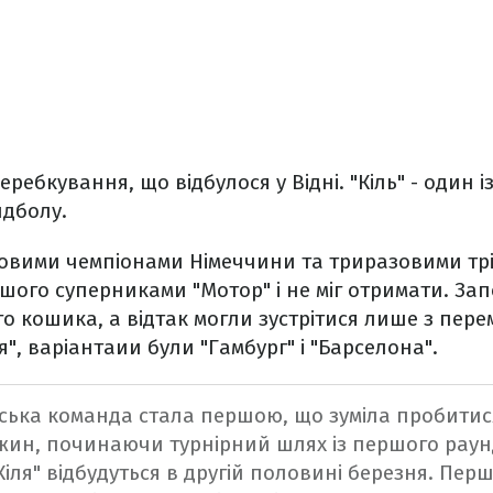
ребкування, що відбулося у Відні. "Кіль" - один і
ндболу.
азовими чемпіонами Німеччини та триразовими тр
гшого суперниками "Мотор" і не міг отримати. Зап
ого кошика, а відтак могли зустрітися лише з пер
я", варіантаии були "Гамбург" і "Барселона".
ська команда стала першою, що зуміла пробитис
ин, починаючи турнірний шлях із першого раунд
ля" відбудуться в другій половині березня. Перши