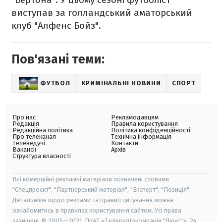
виступав за голландський аматорський
клуб "Алфенс Бойз".
Пов'язані теми:
ФУТБОЛ
КРИМІНАЛЬНІ НОВИНИ
СПОРТ
Про нас
Рекламодавцям
Редакція
Правила користування
Редакційна політика
Політика конфіденційності
Про телеканал
Технічна інформація
Телеведучі
Контакти
Вакансії
Архів
Структура власності
Всі комерційні рекламні матеріали позначені словами
"Спецпроєкт", "Партнерський матеріал", "Експерт", "Позиція".
Детальніше щодо реклами та правил цитування можна
ознайомитись в правилах користування сайтом. Усі права
захищені. © 2005—2021, ПрАТ «Телерадіокомпанія "Люкс"», 24