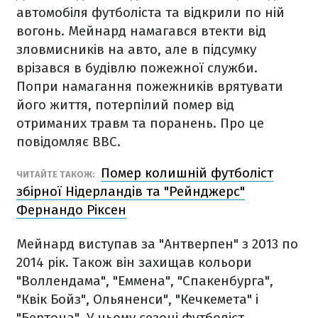
автомобіля футболіста та відкрили по ній
вогонь. Мейнард намагався втекти від
зловмисників на авто, але в підсумку
врізався в будівлю пожежної служби.
Попри намагання пожежників врятувати
його життя, потерпілий помер від
отриманих травм та поранень. Про це
повідомляє BBC.
Помер колишній футболіст
ЧИТАЙТЕ ТАКОЖ:
збірної Нідерландів та "Рейнджерс"
Фернандо Ріксен
Мейнард виступав за "Антверпен" з 2013 по
2014 рік. Також він захищав кольори
"Воллендама", "Еммена", "Спакенбурга",
"Квік Бойз", Ольяненси", "Кечкемета" і
"Бертона". У цьому сезоні футболіст