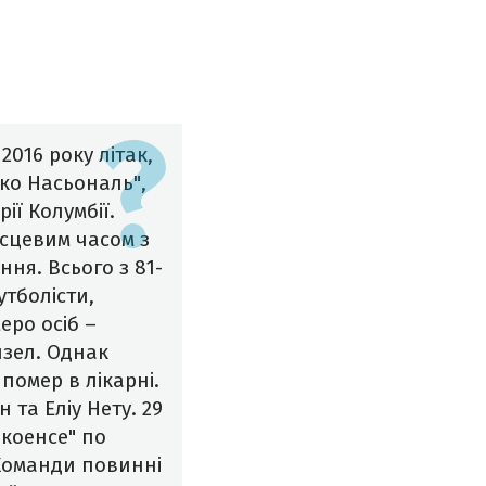
2016 року літак,
ко Насьональ",
ії Колумбії.
ісцевим часом з
ня. Всього з 81-
утболісти,
еро осіб –
зел
. Однак
омер в лікарні.
 та Еліу Нету.
29
коенсе" по
 Команди повинні