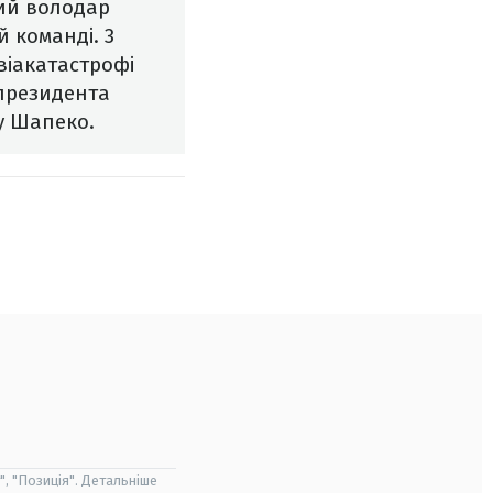
ний володар
й команді.
3
віакатастрофі
 президента
у Шапеко.
", "Позиція". Детальніше