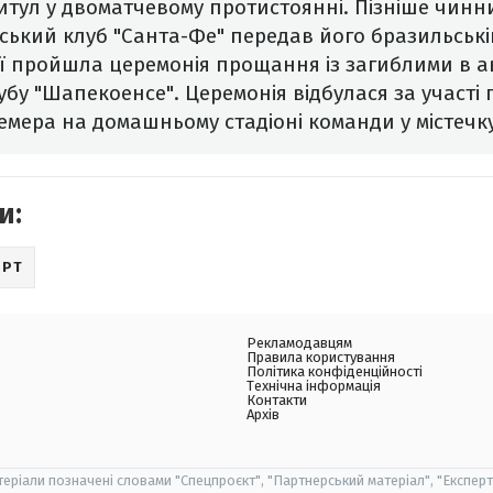
титул у двоматчевому протистоянні. Пізніше чин
ський клуб "Санта-Фе" передав його бразильські
ії пройшла церемонія прощання із загиблими в а
убу "Шапекоенсе". Церемонія відбулася за участі
емера на домашньому стадіоні команди у містечк
и:
ОРТ
Рекламодавцям
Правила користування
Політика конфіденційності
Технічна інформація
Контакти
Архів
теріали позначені словами "Спецпроєкт", "Партнерський матеріал", "Експерт