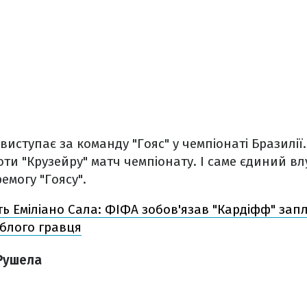
иступає за команду "Гояс" у чемпіонаті Бразилії.
ти "Крузейру" матч чемпіонату. І саме єдиний в
емогу "Гоясу".
ь Еміліано Сала: ФІФА зобов'язав "Кардіфф" зап
иблого гравця
 Рушела