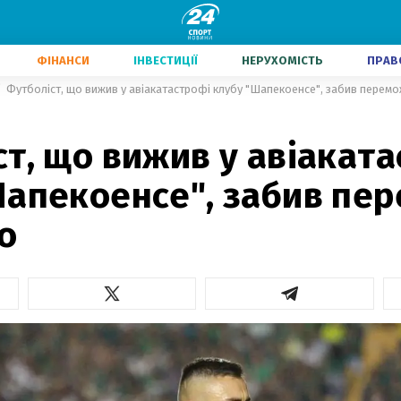
ФІНАНСИ
ІНВЕСТИЦІЇ
НЕРУХОМІСТЬ
ПРАВ
Футболіст, що вижив у авіакатастрофі клубу "Шапекоенсе", забив перемо
т, що вижив у авіакат
Шапекоенсе", забив пе
ео