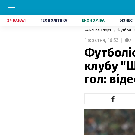
24 КАНАЛ
ГЕОПОЛІТИКА
ЕКОНОМІКА
БІЗНЕС
24 канал Спорт
Футбол
1 жовтня,
16:53
2
Футболіс
клубу "
гол: від