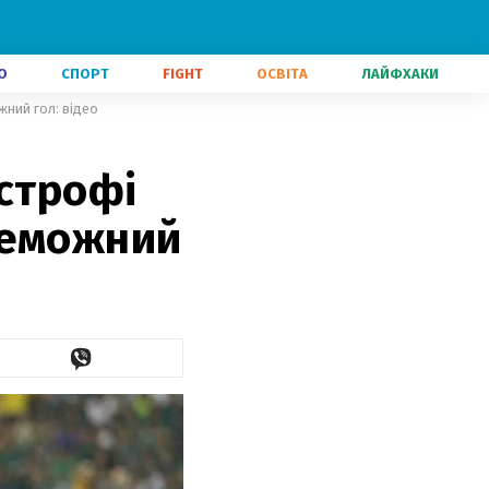
О
СПОРТ
FIGHT
ОСВІТА
ЛАЙФХАКИ
жний гол: відео
астрофі
реможний