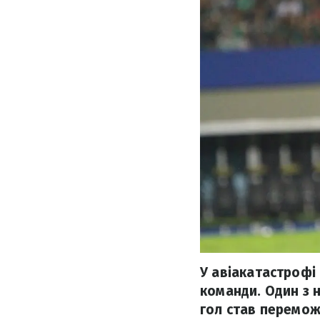
У авіакатастрофі
команди. Один з 
гол став перемож