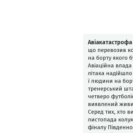
Авіакатастрофа
що перевозив ко
на борту якого б
Авіаційна влада
літака надійшло
ї людини на бо
тренерський шта
четверо футболі
виявлений живим
Серед
тих, хто
ви
листопада колум
фіналу Південно