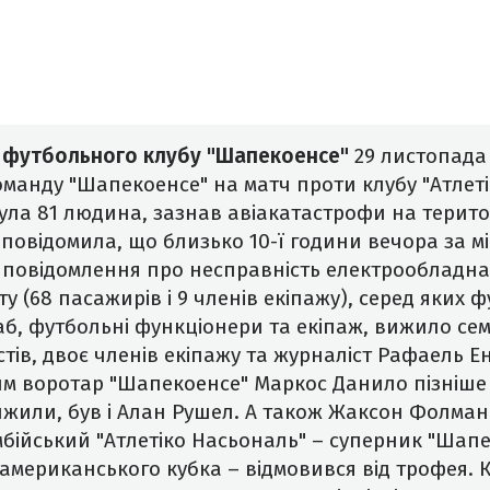
 футбольного клубу "Шапекоенсе"
29 листопада 
манду "Шапекоенсе" на матч проти клубу "Атлеті
ула 81 людина, зазнав авіакатастрофи на територ
 повідомила, що близько 10-ї години вечора за м
 повідомлення про несправність електрообладнан
рту
(68 пасажирів і 9 членів екіпажу),
серед яких ф
б, футбольні функціонери та екіпаж, вижило сем
стів,
двоє членів екіпажу та журналіст
Рафаель
Ен
 воротар "Шапекоенсе" Маркос Данило пізніше п
жили, був і Алан Рушел. А також Жаксон Фолманн
бійський "Атлетіко Насьональ" – суперник "Шапе
американського кубка – відмовився від трофея.