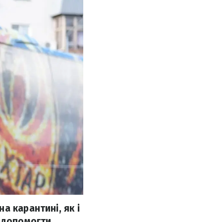
а карантині, як і
в допомогти