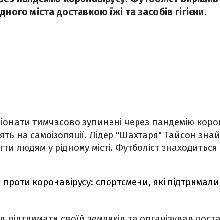
дного міста доставкою їжі та засобів гігієни.
піонати тимчасово зупинені через пандемію корон
ять на самоізоляції. Лідер "Шахтаря" Тайсон зн
ти людям у рідному місті. Футболіст знаходиться 
 проти коронавірусу: спортсмени, які підтримали с
 підтримати своїй земляків та організував достав