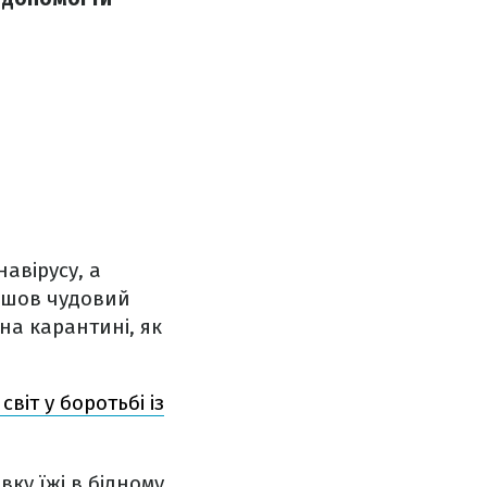
авірусу, а
айшов чудовий
на карантині, як
віт у боротьбі із
ку їжі в бідному