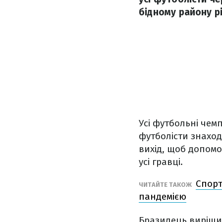
бідному району рі
Усі футбольні чем
футболісти знаход
вихід, щоб допомог
усі гравці.
Спорт
ЧИТАЙТЕ ТАКОЖ
пандемією
Бразилець вирішив