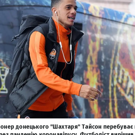
іонер донецького "Шахтаря" Тайсон перебуває н
ерез пандемію коронавірусу. Футболіст виріши