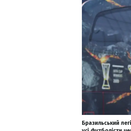
Бразильський лег
усі футболісти ч