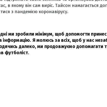
тас, в якому він сам виріс. Тайсон намагається д
ися з пандемією коронавірусу.
годні ми зробили мінімум, щоб допомогти прине
та інформацію. Я молюсь за всіх, щоб у нас нез
аходячись далеко, ми продовжуємо допомагати т
в футболіст.