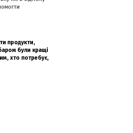
опомогти
сти продукти,
абаром були кращі
им, хто потребує,