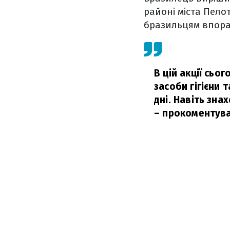
районі міста Пело
бразильцям впорат
В цій акції сьо
засоби гігієни 
дні. Навіть зн
– прокоментува