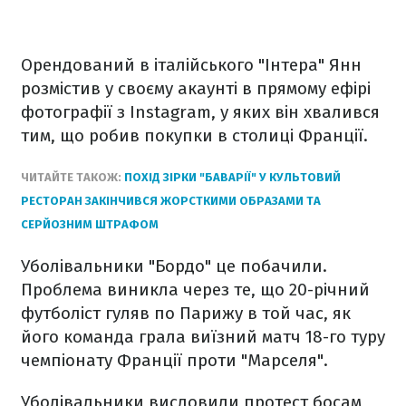
Орендований в італійського "Інтера" Янн
розмістив у своєму акаунті в прямому ефірі
фотографії з Instagram, у яких він хвалився
тим, що робив покупки в столиці Франції.
ЧИТАЙТЕ ТАКОЖ:
ПОХІД ЗІРКИ "БАВАРІЇ" У КУЛЬТОВИЙ
РЕСТОРАН ЗАКІНЧИВСЯ ЖОРСТКИМИ ОБРАЗАМИ ТА
СЕРЙОЗНИМ ШТРАФОМ
Уболівальники "Бордо" це побачили.
Проблема виникла через те, що 20-річний
футболіст гуляв по Парижу в той час, як
його команда грала виїзний матч 18-го туру
чемпіонату Франції проти "Марселя".
Уболівальники висловили протест босам