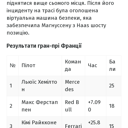
піднятися вище сьомого місця. Після його
інциденту на трасі була оголошена
віртуальна машина безпеки, яка
забезпечила Магнуссену з Haas шосту
позицію.
Результати гран-прі Франції
Коман
Ба
№
Пілот
Час
да
ли
Льюїс Хемілто
Merce
1
25
н
des
Макс Ферстап
Red B
+7.09
2
18
пен
ull
0
Кімі Райкконе
+25.8
3
Ferrari
15