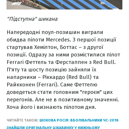
"Підступна" шикана
Напередодні поул-позишин виграли
обидва пілоти Mercedes. З першої позиції
стартував Хемілтон, Боттас – з другої
позиції. Одразу за ними розмістилися пілот
Ferrari Феттель та Ферстаппен з Red Bull.
П'яту та шосту позицію зайняли їх
напарники – Ріккардо (Red Bull) та
Райкконен (Ferrari). Саме Феттелю
доведеться стати головним "героєм" цих
перегонів. Але не в позитивному значенні.
Хоча його і визнають пілотом дня.
ЧИТАЙТЕ ТАКОЖ:
ШОКОВА РОСІЯ: ВБОЛІВАЛЬНИКИ ЧС-2018
ЗНАЙШЛИ ОРИГІНАЛЬНУ ЦІКАВИНКУ У НИЖНЬОМУ